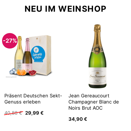
NEU IM WEINSHOP
-27%
Präsent Deutschen Sekt-
Jean Gereaucourt
Genuss erleben
Champagner Blanc de
Noirs Brut AOC
Ursprünglicher
Aktueller
40,88
€
29,99
€
Preis
Preis
34,90
€
war:
ist:
40,88 €
29,99 €.