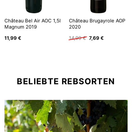
Château Bel Air AOC 1,5l
Château Brugayrole AOP
Magnum 2019
2020
Ursprünglicher
Aktueller
11,99
€
14,99
€
7,69
€
Preis
Preis
war:
ist:
14,99 €
7,69 €.
BELIEBTE REBSORTEN