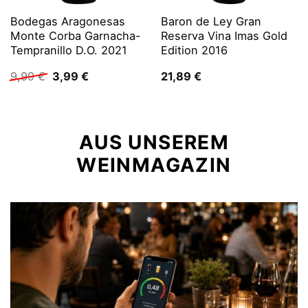
Bodegas Aragonesas
Baron de Ley Gran
Monte Corba Garnacha-
Reserva Vina Imas Gold
Tempranillo D.O. 2021
Edition 2016
Ursprünglicher
Aktueller
9,99
€
3,99
€
21,89
€
Preis
Preis
war:
ist:
9,99 €
3,99 €.
AUS UNSEREM
WEINMAGAZIN