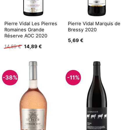
Pierre Vidal Les Pierres
Pierre Vidal Marquis de
Romaines Grande
Bressy 2020
Réserve AOC 2020
5,69
€
Ursprünglicher
Aktueller
14,89
€
14,89
€
Preis
Preis
war:
ist:
14,89 €
14,89 €.
-38%
-11%