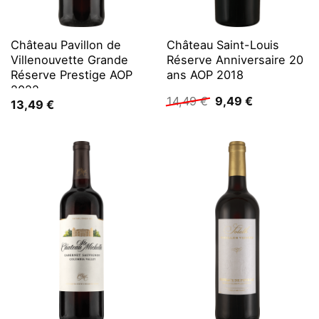
Château Pavillon de
Château Saint-Louis
Villenouvette Grande
Réserve Anniversaire 20
Réserve Prestige AOP
ans AOP 2018
2022
Ursprünglicher
Aktueller
14,49
€
9,49
€
13,49
€
Preis
Preis
war:
ist:
14,49 €
9,49 €.