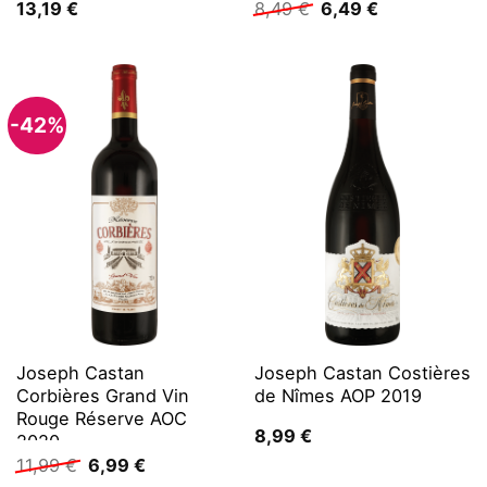
Ursprünglicher
Aktueller
13,19
€
8,49
€
6,49
€
Preis
Preis
war:
ist:
8,49 €
6,49 €.
-42%
Joseph Castan
Joseph Castan Costières
Corbières Grand Vin
de Nîmes AOP 2019
Rouge Réserve AOC
8,99
€
2020
Ursprünglicher
Aktueller
11,99
€
6,99
€
Preis
Preis