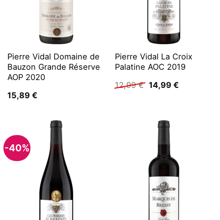
Pierre Vidal Domaine de
Pierre Vidal La Croix
Bauzon Grande Réserve
Palatine AOC 2019
AOP 2020
Ursprünglicher
Aktueller
12,99
€
14,99
€
Preis
Preis
15,89
€
war:
ist:
12,99 €
14,99 €.
-40%