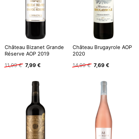
Château Bizanet Grande
Château Brugayrole AOP
Réserve AOP 2019
2020
Ursprünglicher
Aktueller
Ursprünglicher
Aktueller
11,99
€
7,99
€
14,99
€
7,69
€
Preis
Preis
Preis
Preis
war:
ist:
war:
ist:
11,99 €
7,99 €.
14,99 €
7,69 €.