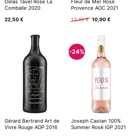
Delas Tavel Rose La
Fleur de Mer Rosé
Comballe 2020
Provence AOC 2021
Ursprünglicher
Aktueller
22,50
€
13,49
€
10,90
€
Preis
Preis
war:
ist:
13,49 €
10,90 €.
-24%
Gérard Bertrand Art de
Joseph Castan 100%
Vivre Rouge AOP 2016
Summer Rosé IGP 2021