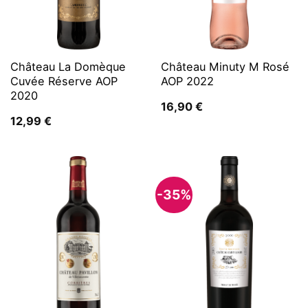
Château La Domèque
Château Minuty M Rosé
Cuvée Réserve AOP
AOP 2022
2020
16,90
€
12,99
€
-35%