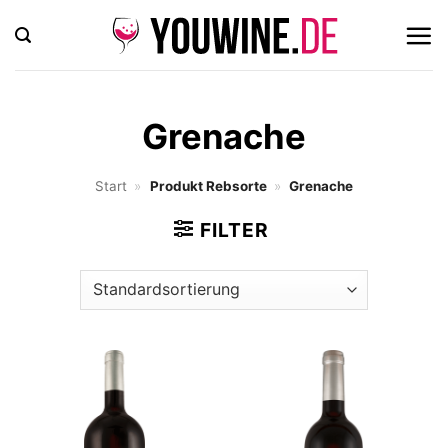
Zum
Inhalt
springen
Grenache
Start
»
Produkt Rebsorte
»
Grenache
FILTER