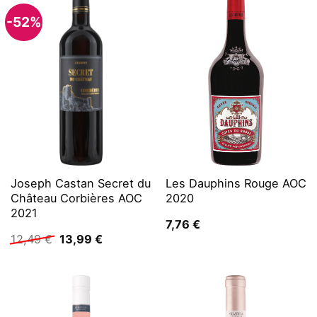
-52%
Joseph Castan Secret du
Les Dauphins Rouge AOC
Château Corbières AOC
2020
2021
7,76
€
Ursprünglicher
Aktueller
12,49
€
13,99
€
Preis
Preis
war:
ist:
12,49 €
13,99 €.