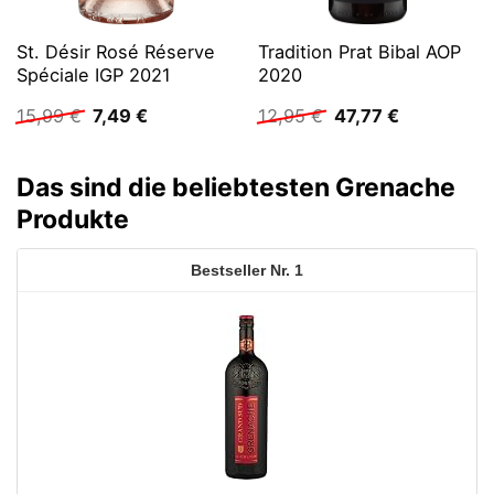
St. Désir Rosé Réserve
Tradition Prat Bibal AOP
Spéciale IGP 2021
2020
Ursprünglicher
Aktueller
Ursprünglicher
Aktueller
15,99
€
7,49
€
12,95
€
47,77
€
Preis
Preis
Preis
Preis
war:
ist:
war:
ist:
15,99 €
7,49 €.
12,95 €
47,77 €.
Das sind die beliebtesten Grenache
Produkte
1