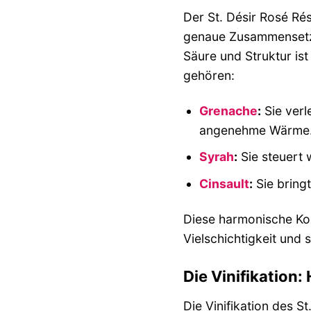
Der St. Désir Rosé Ré
genaue Zusammensetzun
Säure und Struktur is
gehören:
Grenache
:
Sie verl
angenehme Wärme
Syrah
:
Sie steuert 
Cinsault
:
Sie bringt
Diese harmonische Kom
Vielschichtigkeit und
Die Vinifikation
Die Vinifikation des 