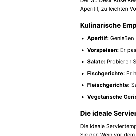
Der St. Désir Rosé Rés
Aperitif, zu leichten 
Kulinarische Em
Aperitif:
Genießen S
Vorspeisen:
Er pas
Salate:
Probieren S
Fischgerichte:
Er h
Fleischgerichte:
Se
Vegetarische Geri
Die ideale Servi
Die ideale Serviertemp
Sie den Wein vor dem 