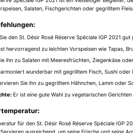
erve Spéciale IGP 2021 ist ein vielseitiger Begleiter, 
Vorspeisen, Salaten, Fischgerichten oder gegrilltem Fle
pfehlungen:
ie den St. Désir Rosé Réserve Spéciale IGP 2021 gut ge
st hervorragend zu leichten Vorspeisen wie Tapas, Bru
ie ihn zu Salaten mit Meeresfrüchten, Ziegenkäse ode
armoniert wunderbar mit gegrilltem Fisch, Sushi oder 
rvieren Sie ihn zu gegrilltem Hähnchen, Lamm oder Sc
chte:
Er ist eine gute Wahl zu vegetarischen Gerichte
ertemperatur:
eratur für den St. Désir Rosé Réserve Spéciale IGP 20
Servieren ausreichend, um seine Frische und seine Ar