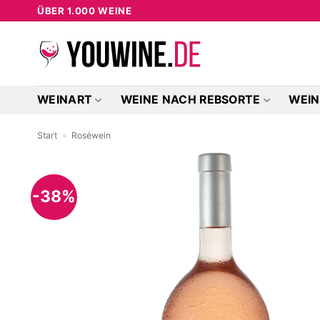
Zum
ÜBER 1.000 WEINE
Inhalt
springen
WEINART
WEINE NACH REBSORTE
WEIN
Start
»
Roséwein
-38%