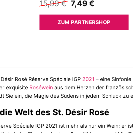
Ursprünglicher
Aktueller
15,99
€
7,49
€
Preis
Preis
war:
ist:
ZUM PARTNERSHOP
15,99 €
7,49 €.
 Désir Rosé Réserve Spéciale IGP
2021
– eine Sinfonie
er exquisite
Roséwein
aus dem Herzen der französische
dt Sie ein, die Magie des Südens in jedem Schluck zu e
 die Welt des St. Désir Rosé
erve Spéciale IGP 2021 ist mehr als nur ein Wein; er i