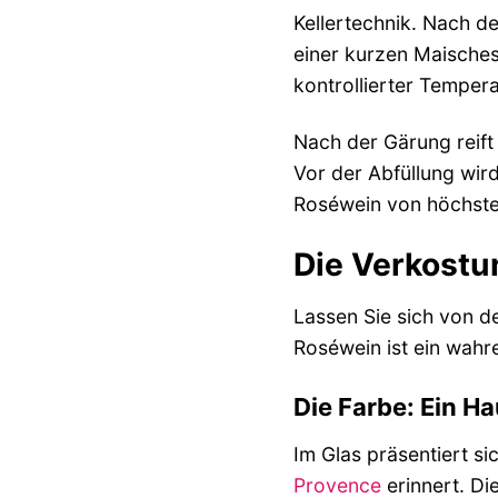
Kellertechnik. Nach d
einer kurzen Maisches
kontrollierter Temper
Nach der Gärung reift
Vor der Abfüllung wird
Roséwein von höchster
Die Verkostun
Lassen Sie sich von d
Roséwein ist ein wahre
Die Farbe: Ein H
Im Glas präsentiert si
Provence
erinnert. Di