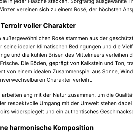
 die in jeder Flasche stecken. Sorgfältig ausgewählte
Winzer vereinen sich zu einem Rosé, der höchsten Ans
 Terroir voller Charakter
en außergewöhnlichen Rosé stammen aus der geschütz
 seine idealen klimatischen Bedingungen und die Vielfa
e und die kühlen Brisen des Mittelmeers verleihen de
rische. Die Böden, geprägt von Kalkstein und Ton, tr
tiert von einem idealen Zusammenspiel aus Sonne, Wind
 unverwechselbaren Charakter verleiht.
 arbeiten eng mit der Natur zusammen, um die Qualitä
r respektvolle Umgang mit der Umwelt stehen dabei i
roirs widerspiegelt und ein authentisches Geschmackser
Eine harmonische Komposition