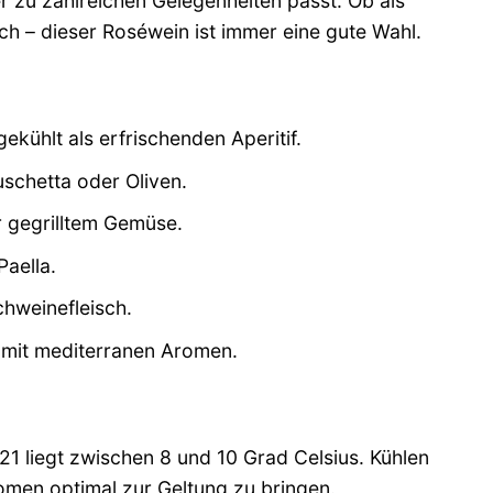
der zu zahlreichen Gelegenheiten passt. Ob als
isch – dieser Roséwein ist immer eine gute Wahl.
kühlt als erfrischenden Aperitif.
schetta oder Oliven.
r gegrilltem Gemüse.
Paella.
hweinefleisch.
n mit mediterranen Aromen.
21 liegt zwischen 8 und 10 Grad Celsius. Kühlen
omen optimal zur Geltung zu bringen.