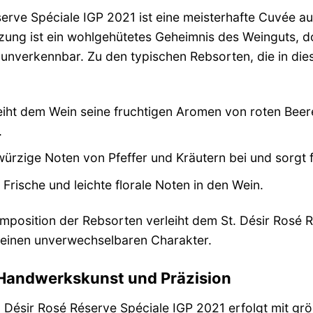
serve Spéciale IGP 2021 ist eine meisterhafte Cuvée a
g ist ein wohlgehütetes Geheimnis des Weinguts, doc
t unverkennbar. Zu den typischen Rebsorten, die in d
eiht dem Wein seine fruchtigen Aromen von roten Bee
.
würzige Noten von Pfeffer und Kräutern bei und sorgt f
 Frische und leichte florale Noten in den Wein.
position der Rebsorten verleiht dem St. Désir Rosé R
 seinen unverwechselbaren Charakter.
: Handwerkskunst und Präzision
St. Désir Rosé Réserve Spéciale IGP 2021 erfolgt mit 