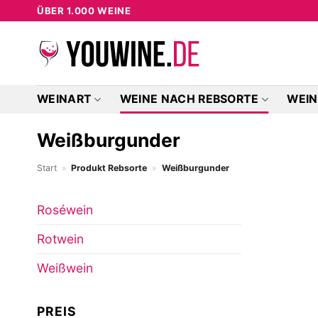
Zum
ÜBER 1.000 WEINE
Inhalt
springen
WEINART
WEINE NACH REBSORTE
WEIN
Weißburgunder
Start
»
Produkt Rebsorte
»
Weißburgunder
Roséwein
Rotwein
Weißwein
PREIS