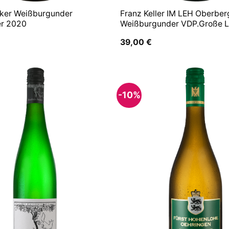
cker Weißburgunder
Franz Keller IM LEH Oberbe
er 2020
Weißburgunder VDP.Große 
39,00
€
-10%