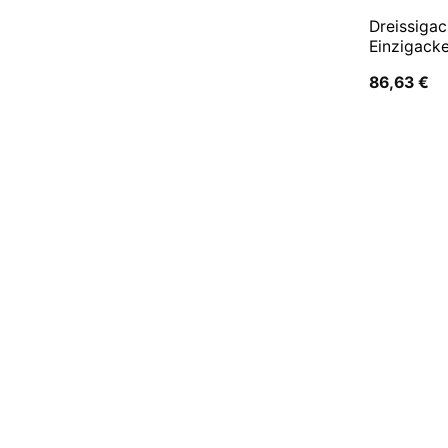
Dreissiga
Einzigack
86,63
€