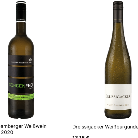
 Bamberger Weißwein
Dreissigacker Weißburgund
i 2020
13,15
€