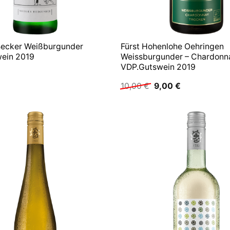
 Becker Weißburgunder
Fürst Hohenlohe Oehringen
ein 2019
Weissburgunder – Chardonn
VDP.Gutswein 2019
Ursprünglicher
Aktueller
10,00
€
9,00
€
Preis
Preis
war:
ist:
10,00 €
9,00 €.