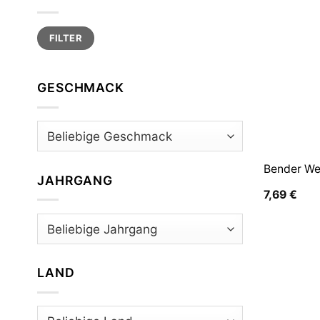
Min.
Max.
FILTER
Preis
Preis
GESCHMACK
Bender We
JAHRGANG
7,69
€
LAND