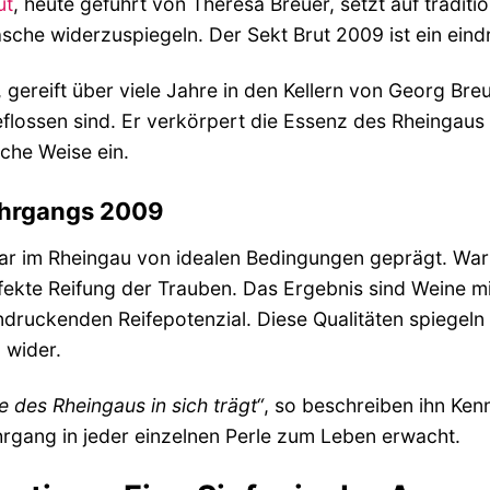
ut
, heute geführt von Theresa Breuer, setzt auf tradi
lasche widerzuspiegeln. Der Sekt Brut 2009 ist ein eindr
gereift über viele Jahre in den Kellern von Georg Breu
geflossen sind. Er verkörpert die Essenz des Rheingaus
iche Weise ein.
ahrgangs 2009
r im Rheingau von idealen Bedingungen geprägt. W
fekte Reifung der Trauben. Das Ergebnis sind Weine mi
druckenden Reifepotenzial. Diese Qualitäten spiegeln
 wider.
le des Rheingaus in sich trägt“
, so beschreiben ihn Kenn
gang in jeder einzelnen Perle zum Leben erwacht.