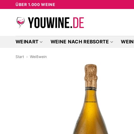
Zum
ÜBER 1.000 WEINE
Inhalt
springen
WEINART
WEINE NACH REBSORTE
WEIN
Start
»
Weißwein