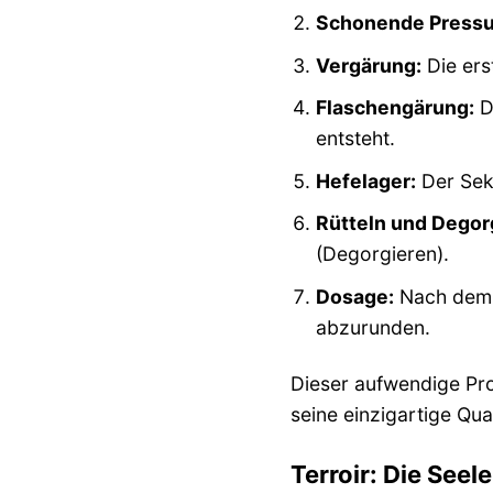
Schonende Pressu
Vergärung:
Die ers
Flaschengärung:
Di
entsteht.
Hefelager:
Der Sekt
Rütteln und Degor
(Degorgieren).
Dosage:
Nach dem D
abzurunden.
Dieser aufwendige Pro
seine einzigartige Qu
Terroir: Die Seel