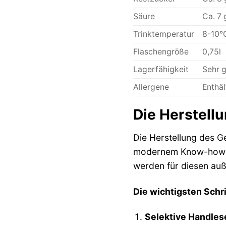
Säure
Ca. 7 
Trinktemperatur
8-10°
Flaschengröße
0,75l
Lagerfähigkeit
Sehr g
Allergene
Enthäl
Die Herstellu
Die Herstellung des G
modernem Know-how un
werden für diesen au
Die wichtigsten Schri
Selektive Handles