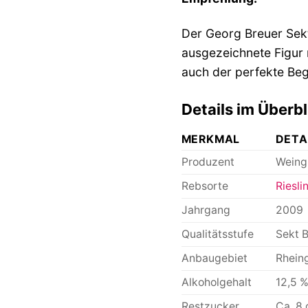
Der Georg Breuer Sekt 
ausgezeichnete Figur 
auch der perfekte Beg
Details im Überbl
MERKMAL
DETA
Produzent
Weing
Rebsorte
Riesli
Jahrgang
2009
Qualitätsstufe
Sekt B
Anbaugebiet
Rhein
Alkoholgehalt
12,5 %
Restzucker
Ca. 8 