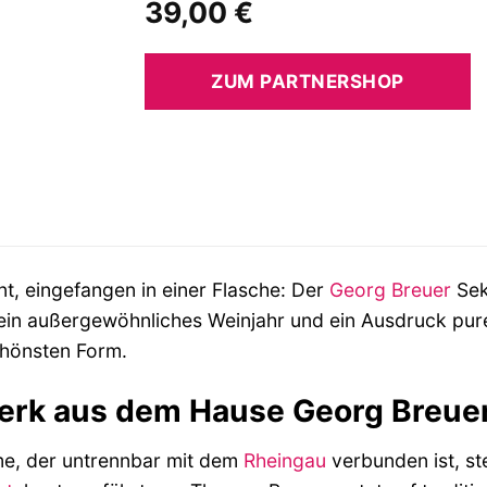
39,00
€
ZUM PARTNERSHOP
t, eingefangen in einer Flasche: Der
Georg Breuer
Se
 in ein außergewöhnliches Weinjahr und ein Ausdruck pu
chönsten Form.
erk aus dem Hause Georg Breue
me, der untrennbar mit dem
Rheingau
verbunden ist, st