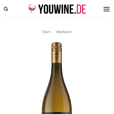
Zum
Inhalt
springen
Start
»
Weißwein