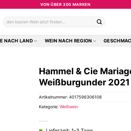
VON ÜBER 300 MARKEN
Suchen
nach:
E NACH LAND
WEIN NACH REGION
GESCHMA
Hammel & Cie Mariag
Weißburgunder 2021
Artikelnummer:
4017596306108
Kategorie:
Weißwein
Lieferzeit: 1-3 Tage