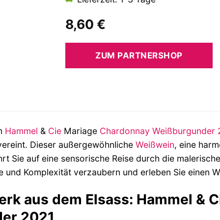
8,60
€
ZUM PARTNERSHOP
em
Hammel
&
Cie
Mariage
Chardonnay
Weißburgunder
vereint. Dieser außergewöhnliche
Weißwein
, eine har
rt Sie auf eine sensorische Reise durch die malerisc
he und Komplexität verzaubern und erleben Sie einen W
erk aus dem Elsass: Hammel & 
er 2021