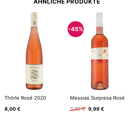
ÄHNLICHE PRODUKTE
-45%
Thörle Rosé 2020
Messias Surpresa Rosé
Ursprünglicher
Aktueller
8,00
€
9,99
€
9,99
€
Preis
Preis
war:
ist:
9,99 €
9,99 €.