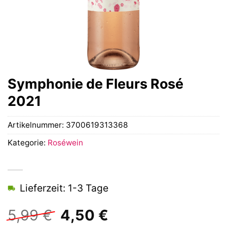
Symphonie de Fleurs Rosé
2021
Artikelnummer:
3700619313368
Kategorie:
Roséwein
Lieferzeit: 1-3 Tage
Ursprünglicher
Aktueller
5,99
€
4,50
€