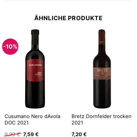
ÄHNLICHE PRODUKTE
-10%
Cusumano Nero dAvola
Bretz Dornfelder trocken
DOC 2021
2021
Ursprünglicher
Aktueller
9,99
€
7,59
€
7,20
€