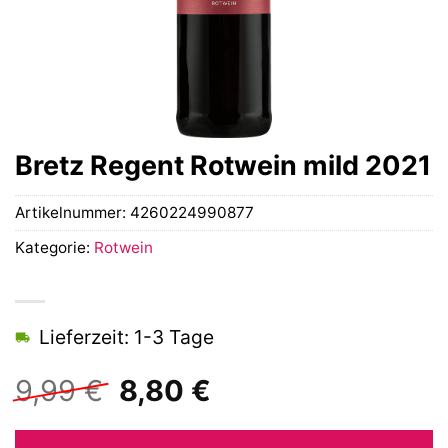
Bretz Regent Rotwein mild 2021
Artikelnummer:
4260224990877
Kategorie:
Rotwein
Lieferzeit: 1-3 Tage
Ursprünglicher
Aktueller
9,99
€
8,80
€
Preis
Preis
war:
ist: