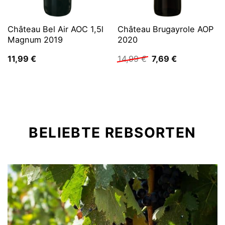
Château Bel Air AOC 1,5l
Château Brugayrole AOP
Magnum 2019
2020
Ursprünglicher
Aktueller
11,99
€
14,99
€
7,69
€
Preis
Preis
war:
ist:
14,99 €
7,69 €.
BELIEBTE REBSORTEN