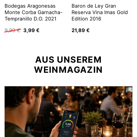
Bodegas Aragonesas
Baron de Ley Gran
Monte Corba Garnacha-
Reserva Vina Imas Gold
Tempranillo D.O. 2021
Edition 2016
Ursprünglicher
Aktueller
9,99
€
3,99
€
21,89
€
Preis
Preis
war:
ist:
9,99 €
3,99 €.
AUS UNSEREM
WEINMAGAZIN