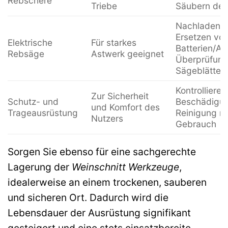
Rebschere
Triebe
Säubern der
Nachladen o
Ersetzen vo
Elektrische
Für starkes
Batterien/Ak
Rebsäge
Astwerk geeignet
Überprüfung
Sägeblätter
Kontrollieren
Zur Sicherheit
Schutz- und
Beschädigu
und Komfort des
Trageausrüstung
Reinigung n
Nutzers
Gebrauch
Sorgen Sie ebenso für eine sachgerechte
Lagerung der
Weinschnitt Werkzeuge
,
idealerweise an einem trockenen, sauberen
und sicheren Ort. Dadurch wird die
Lebensdauer der Ausrüstung signifikant