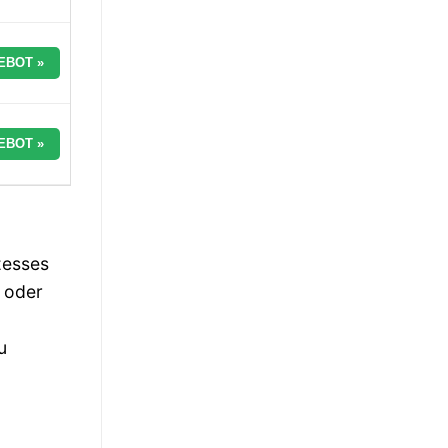
EBOT »
EBOT »
zesses
“ oder
u