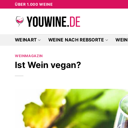
Zum
ÜBER 1.000 WEINE
Inhalt
springen
WEINART
WEINE NACH REBSORTE
WEIN
WEINMAGAZIN
Ist Wein vegan?