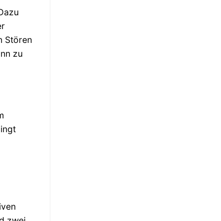
 Dazu
er
n Stören
ann zu
m
ingt
iven
d zwei