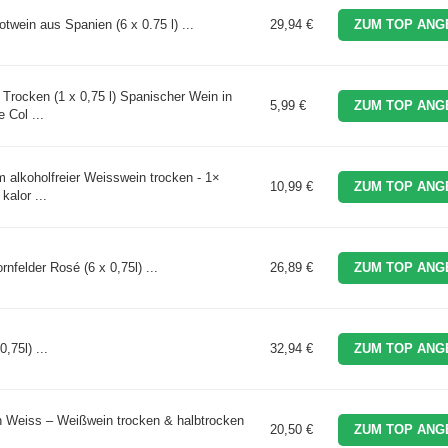
twein aus Spanien (6 x 0.75 l) ...
29,94 €
ZUM TOP ANG
Trocken (1 x 0,75 l) Spanischer Wein in
5,99 €
ZUM TOP ANG
 Col ...
alkoholfreier Weisswein trocken - 1×
10,99 €
ZUM TOP ANG
alor ...
felder Rosé (6 x 0,75l) ...
26,89 €
ZUM TOP ANG
,75l) ...
32,94 €
ZUM TOP ANG
h Weiss – Weißwein trocken & halbtrocken
20,50 €
ZUM TOP ANG