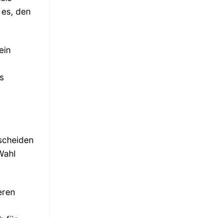
 es, den
ein
s
tscheiden
Wahl
eren