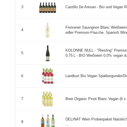
Castillo De Aresan - Bio und Vegan Ro
3
Freixenet Sauvignon Blanc Weißwein 
4
edler Premium-Flasche, Spanish Wine
KOLONNE NULL - "Riesling" Premium 
5
0,75 L - BIO Weißwein 0,0% vegan & k
Landlust Bio Vegan Spätburgunder/Dorn
6
Bree Organic Pinot Blanc Vegan (6 x 0
7
DELINAT Wein Probierpaket Natürlic
8
...