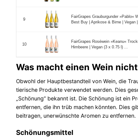
FairGrapes Grauburgunder »Pablo« We
9
Best Buy | Aprikose & Birne | Vegan |
FairGrapes Roséwein »Keanu« Trocken
10
Himbeere | Vegan (3 x 0.75 l) ...
Was macht einen Wein nich
Obwohl der Hauptbestandteil von Wein, die Tra
tierische Produkte verwendet werden. Dies gesc
„Schönung“ bekannt ist. Die Schönung ist ein Pr
entfernen, die ihn trüb machen könnten. Dies g
beitragen, unerwünschte Aromen zu entfernen.
Schönungsmittel