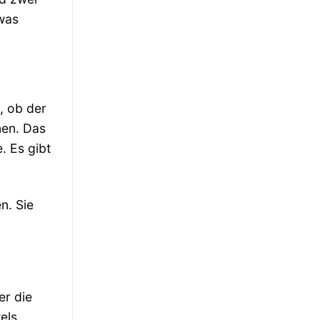
twas
, ob der
nen. Das
. Es gibt
n. Sie
er die
els