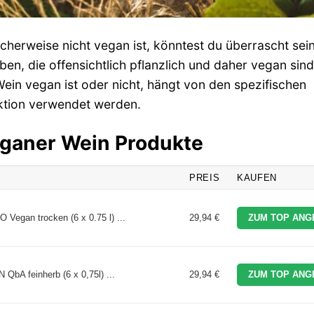
herweise nicht vegan ist, könntest du überrascht sein
en, die offensichtlich pflanzlich und daher vegan sind
 Wein vegan ist oder nicht, hängt von den spezifischen
uktion verwendet werden.
eganer Wein Produkte
PREIS
KAUFEN
 Vegan trocken (6 x 0.75 l) ...
29,94 €
ZUM TOP ANG
bA feinherb (6 x 0,75l) ...
29,94 €
ZUM TOP ANG