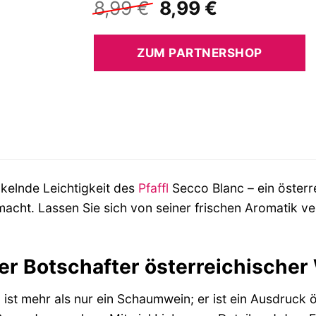
Ursprünglicher
Aktueller
8,99
€
8,99
€
Preis
Preis
war:
ist:
ZUM PARTNERSHOP
8,99 €
8,99 €.
ckelnde Leichtigkeit des
Pfaffl
Secco Blanc – ein österr
ht. Lassen Sie sich von seiner frischen Aromatik ver
der Botschafter österreichische
 ist mehr als nur ein Schaumwein; er ist ein Ausdruck 