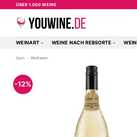
Zum
ÜBER 1.000 WEINE
Inhalt
springen
WEINART
WEINE NACH REBSORTE
WEIN
Start
»
Weißwein
-12%