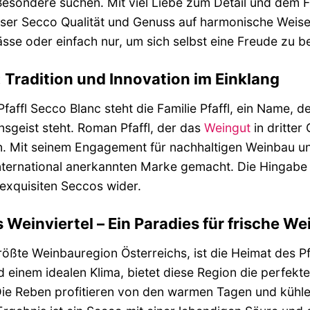
 Besondere suchen. Mit viel Liebe zum Detail und dem 
ieser Secco Qualität und Genuss auf harmonische Weise.
ässe oder einfach nur, um sich selbst eine Freude zu be
l: Tradition und Innovation im Einklang
faffl Secco Blanc steht die Familie Pfaffl, ein Name, d
nsgeist steht. Roman Pfaffl, der das
Weingut
in dritter
. Mit seinem Engagement für nachhaltigen Weinbau u
 international anerkannten Marke gemacht. Die Hingabe 
exquisiten Seccos wider.
 Weinviertel – Ein Paradies für frische We
größte Weinbauregion Österreichs, ist die Heimat des P
 einem idealen Klima, bietet diese Region die perfekt
ie Reben profitieren von den warmen Tagen und kühlen