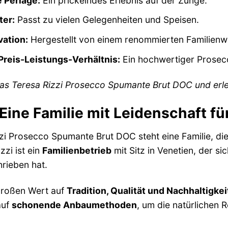
 Perlage:
Ein prickelndes Erlebnis auf der Zunge.
ter:
Passt zu vielen Gelegenheiten und Speisen.
vation:
Hergestellt von einem renommierten Familienwe
reis-Leistungs-Verhältnis:
Ein hochwertiger Prosecc
las Teresa Rizzi Prosecco Spumante Brut DOC und erl
 Eine Familie mit Leidenschaft f
zi Prosecco Spumante Brut DOC steht eine Familie, di
zzi ist ein
Familienbetrieb
mit Sitz in Venetien, der s
rieben hat.
 großen Wert auf
Tradition, Qualität und Nachhaltigkei
auf
schonende Anbaumethoden
, um die natürlichen