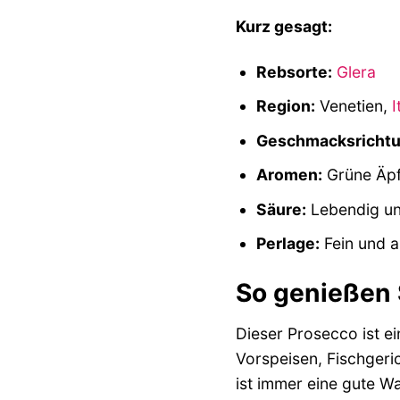
Kurz gesagt:
Rebsorte:
Glera
Region:
Venetien,
I
Geschmacksrichtu
Aromen:
Grüne Äpfe
Säure:
Lebendig un
Perlage:
Fein und a
So genießen 
Dieser Prosecco ist e
Vorspeisen, Fischgeri
ist immer eine gute Wa