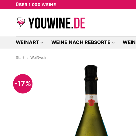
Zum
ÜBER 1.000 WEINE
Inhalt
springen
WEINART
WEINE NACH REBSORTE
WEIN
Start
»
Weißwein
-17%