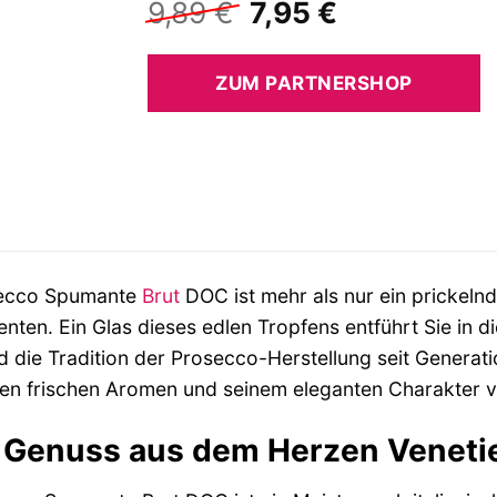
Ursprünglicher
Aktueller
9,89
€
7,95
€
Preis
Preis
war:
ist:
ZUM PARTNERSHOP
9,89 €
7,95 €.
ecco Spumante
Brut
DOC ist mehr als nur ein prickelnd
ten. Ein Glas dieses edlen Tropfens entführt Sie in d
d die Tradition der Prosecco-Herstellung seit Generat
nen frischen Aromen und seinem eleganten Charakter 
r Genuss aus dem Herzen Veneti