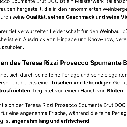
ecco Spumante Brut DOC ist ein Meisterwerk italienisch
auben hergestellt, die in den renommierten Weinberg
durch seine
Qualität, seinen Geschmack und seine Vie
 ihrer tief verwurzelten Leidenschaft für den Weinbau, b
he ist ein Ausdruck von Hingabe und Know-how, verei
uszuholen.
ten des Teresa Rizzi Prosecco Spumante 
net sich durch seine feine Perlage und seine elegante
rspricht bereits einen
frischen und lebendigen
Genuss
itrusfrüchten
, begleitet von einem Hauch von
Blüten
.
t sich der Teresa Rizzi Prosecco Spumante Brut DOC
 für eine angenehme Frische, während die feine Perlag
g ist
angenehm lang und erfrischend
.