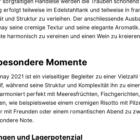
 sorgfältigen Handlese werden die Trauben schonend 
 erfolgt teilweise im Edelstahltank und teilweise in f
ät und Struktur zu verleihen. Der anschliessende Aus
y seine cremige Textur und seine elegante Aromatik. D
e harmonisch zu vereinen und einen Wein zu kreieren, 
r besondere Momente
y 2021 ist ein vielseitiger Begleiter zu einer Vielza
tif, während seine Struktur und Komplexität ihn zu ei
armoniert perfekt mit Meeresfrüchten, Fischgerichten
n, wie beispielsweise einem cremigen Risotto mit Pilze
er mit Freunden oder einem romantischen Abend zu zwe
sondere Note.
ngen und Lagerpotenzial