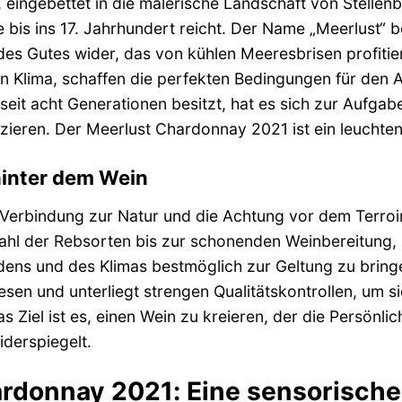
 eingebettet in die malerische Landschaft von Stellen
e bis ins 17. Jahrhundert reicht. Der Name „Meerlust“ 
des Gutes wider, das von kühlen Meeresbrisen profitier
 Klima, schaffen die perfekten Bedingungen für den A
seit acht Generationen besitzt, hat es sich zur Aufga
uzieren. Der Meerlust Chardonnay 2021 ist ein leuchte
hinter dem Wein
e Verbindung zur Natur und die Achtung vor dem Terroir
ahl der Rebsorten bis zur schonenden Weinbereitung, is
ens und des Klimas bestmöglich zur Geltung zu bring
sen und unterliegt strengen Qualitätskontrollen, um si
s Ziel ist es, einen Wein zu kreieren, der die Persönl
iderspiegelt.
rdonnay 2021: Eine sensorisch