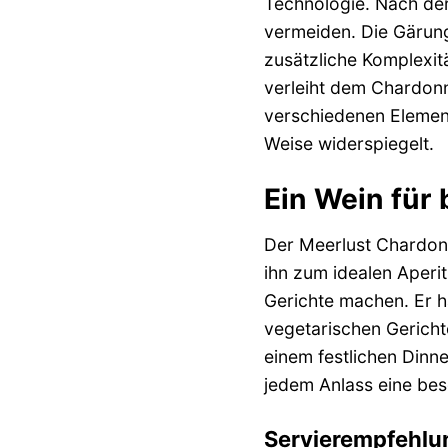
Technologie. Nach der
vermeiden. Die Gärung
zusätzliche Komplexit
verleiht dem Chardonna
verschiedenen Element
Weise widerspiegelt.
Ein Wein fü
Der Meerlust Chardonna
ihn zum idealen Aperi
Gerichte machen. Er h
vegetarischen Gerichte
einem festlichen Dinn
jedem Anlass eine be
Servierempfehlu