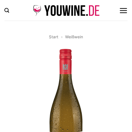
Zum
Inhalt
springen
Start
»
Weißwein