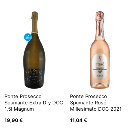
Preis
Preis
war:
ist:
9,99 €
8,49 €.
Ponte Prosecco
Ponte Prosecco
Spumante Extra Dry DOC
Spumante Rosé
1,5l Magnum
Millesimato DOC 2021
19,90
€
11,04
€