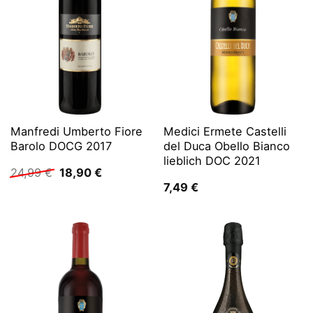
Manfredi Umberto Fiore
Medici Ermete Castelli
Barolo DOCG 2017
del Duca Obello Bianco
lieblich DOC 2021
Ursprünglicher
Aktueller
24,99
€
18,90
€
Preis
Preis
7,49
€
war:
ist:
24,99 €
18,90 €.