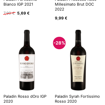
Bianco IGP 2021
Millesimato Brut DOC
2022
Ursprünglicher
Aktueller
7,99
€
5,69
€
Preis
Preis
9,99
€
war:
ist:
7,99 €
5,69 €.
-28%
Paladin Rosso dOro IGP
Paladin Syrah Fortissimo
2020
Rosso 2020