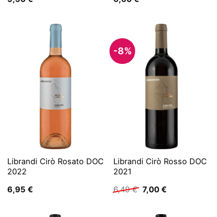
-8%
Librandi Cirò Rosato DOC
Librandi Cirò Rosso DOC
2022
2021
Ursprünglicher
Aktueller
6,95
€
6,49
€
7,00
€
Preis
Preis
war:
ist:
6,49 €
7,00 €.