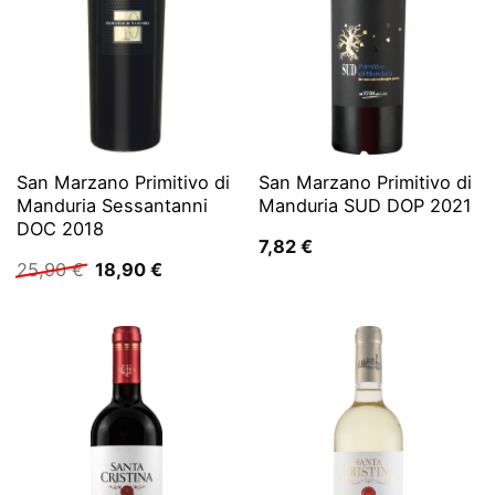
San Marzano Primitivo di
San Marzano Primitivo di
Manduria Sessantanni
Manduria SUD DOP 2021
DOC 2018
7,82
€
Ursprünglicher
Aktueller
25,90
€
18,90
€
Preis
Preis
war:
ist:
25,90 €
18,90 €.