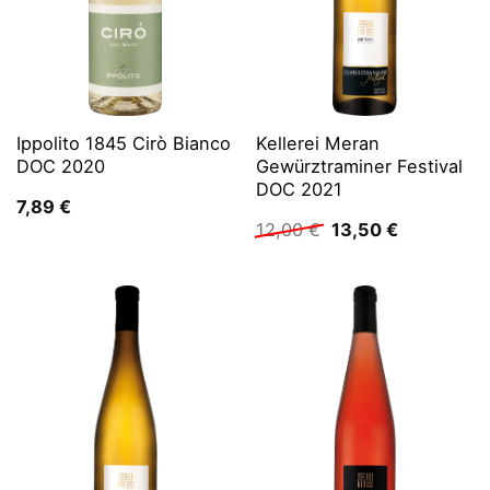
Ippolito 1845 Cirò Bianco
Kellerei Meran
DOC 2020
Gewürztraminer Festival
DOC 2021
7,89
€
Ursprünglicher
Aktueller
12,00
€
13,50
€
Preis
Preis
war:
ist:
12,00 €
13,50 €.