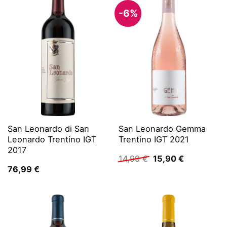
-6%
San Leonardo di San
San Leonardo Gemma
Leonardo Trentino IGT
Trentino IGT 2021
2017
Ursprünglicher
Aktueller
14,99
€
15,90
€
Preis
Preis
76,99
€
war:
ist:
14,99 €
15,90 €.