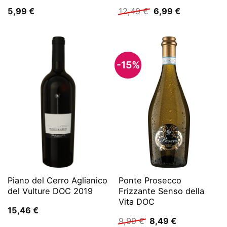
Ursprünglicher
Aktueller
5,99
€
12,49
€
6,99
€
Preis
Preis
war:
ist:
12,49 €
6,99 €.
-15%
Piano del Cerro Aglianico
Ponte Prosecco
del Vulture DOC 2019
Frizzante Senso della
Vita DOC
15,46
€
Ursprünglicher
Aktueller
9,99
€
8,49
€