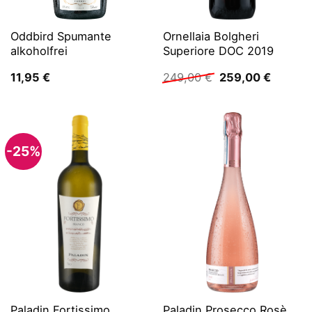
Oddbird Spumante
Ornellaia Bolgheri
alkoholfrei
Superiore DOC 2019
Ursprünglicher
Aktuell
11,95
€
249,00
€
259,00
€
Preis
Preis
war:
ist:
249,00 €
259,00 
-25%
Paladin Fortissimo
Paladin Prosecco Rosè