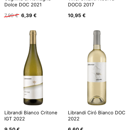
Dolce DOC 2021
DOCG 2017
Ursprünglicher
Aktueller
7,99
€
6,39
€
10,95
€
Preis
Preis
war:
ist:
7,99 €
6,39 €.
Librandi Bianco Critone
Librandi Ciró Bianco DOC
IGT 2022
2022
9,50
€
6,60
€