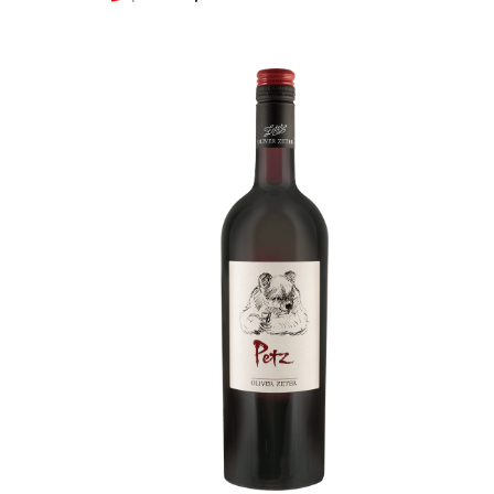
Preis
Preis
war:
ist:
15,49 €
9,29 €.