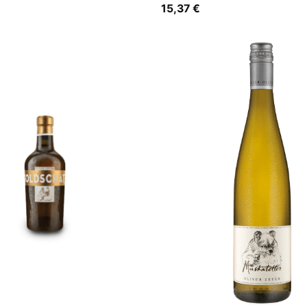
15,37
€