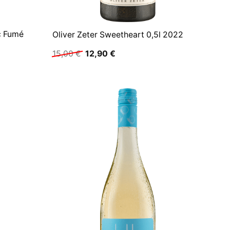
c Fumé
Oliver Zeter Sweetheart 0,5l 2022
Ursprünglicher
Aktueller
15,00
€
12,90
€
Preis
Preis
war:
ist:
15,00 €
12,90 €.