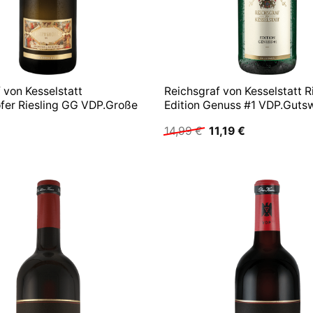
 von Kesselstatt
Reichsgraf von Kesselstatt R
fer Riesling GG VDP.Große
Edition Genuss #1 VDP.Guts
Ursprünglicher
Aktueller
14,99
€
11,19
€
Preis
Preis
war:
ist:
14,99 €
11,19 €.