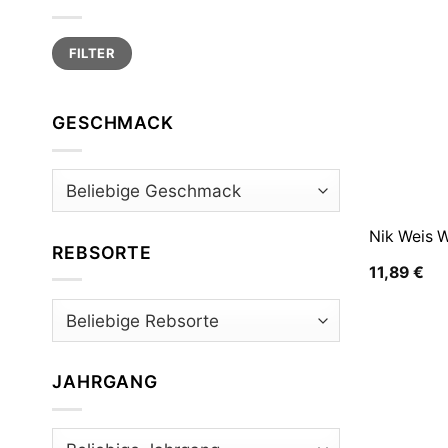
Min.
Max.
FILTER
Preis
Preis
GESCHMACK
Nik Weis 
REBSORTE
11,89
€
JAHRGANG