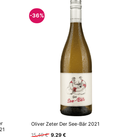
-36%
er
Oliver Zeter Der See-Bär 2021
21
Ursprünglicher
Aktueller
15,49
€
9,29
€