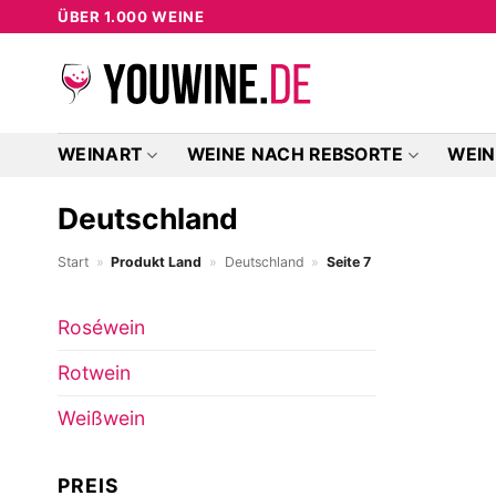
Zum
ÜBER 1.000 WEINE
Inhalt
springen
WEINART
WEINE NACH REBSORTE
WEIN
Deutschland
Start
»
Produkt Land
»
Deutschland
»
Seite 7
Roséwein
Rotwein
Weißwein
PREIS