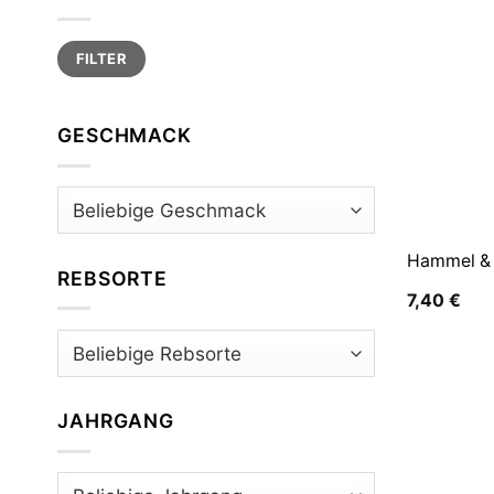
Min.
Max.
FILTER
Preis
Preis
GESCHMACK
Hammel & C
REBSORTE
7,40
€
JAHRGANG