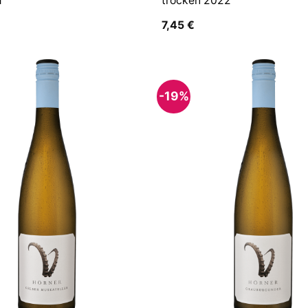
1
trocken 2022
7,45
€
-19%