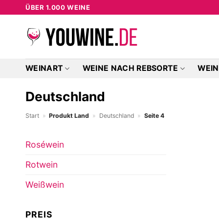
Zum
ÜBER 1.000 WEINE
Inhalt
springen
WEINART
WEINE NACH REBSORTE
WEIN
Deutschland
Start
»
Produkt Land
»
Deutschland
»
Seite 4
Roséwein
Rotwein
Weißwein
PREIS