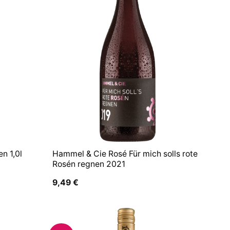
n 1,0l
Hammel & Cie Rosé Für mich solls rote
Rosén regnen 2021
9,49
€