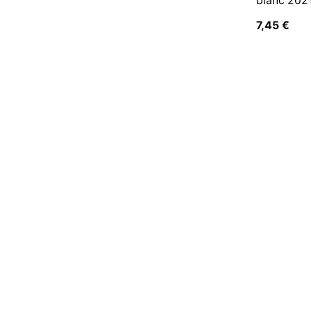
blanc 202
7,45
€