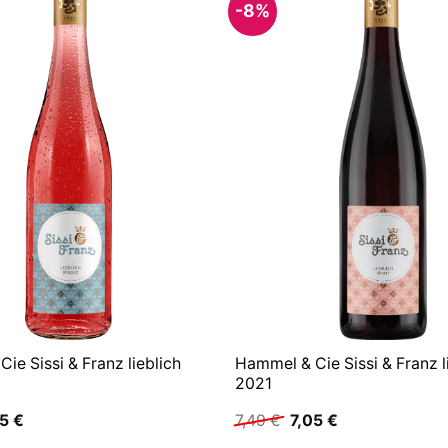
-8%
ie Sissi & Franz lieblich
Hammel & Cie Sissi & Franz l
2
2021
prünglicher
Aktueller
Ursprünglicher
Aktueller
05
€
7,49
€
7,05
€
is
Preis
Preis
Preis