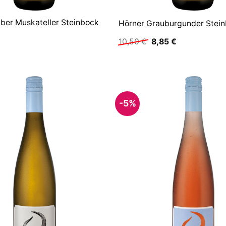
ber Muskateller Steinbock
Hörner Grauburgunder Stei
Ursprünglicher
Aktueller
10,50
€
8,85
€
Preis
Preis
war:
ist:
10,50 €
8,85 €.
-5%