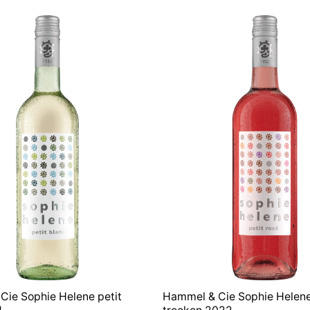
:
ist:
war:
ist:
9 €
7,05 €.
7,49 €
7,05 €.
Cie Sophie Helene petit
Hammel & Cie Sophie Helen