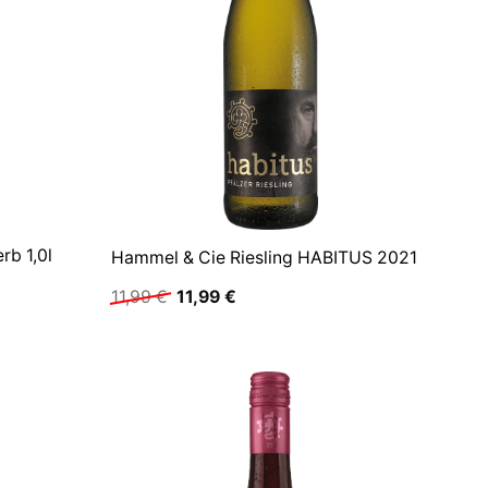
rb 1,0l
Hammel & Cie Riesling HABITUS 2021
Ursprünglicher
Aktueller
11,99
€
11,99
€
Preis
Preis
war:
ist:
11,99 €
11,99 €.