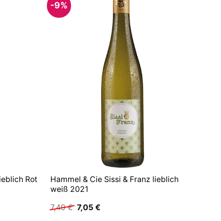
-9%
ieblich Rot
Hammel & Cie Sissi & Franz lieblich
weiß 2021
Ursprünglicher
Aktueller
7,49
€
7,05
€
Preis
Preis