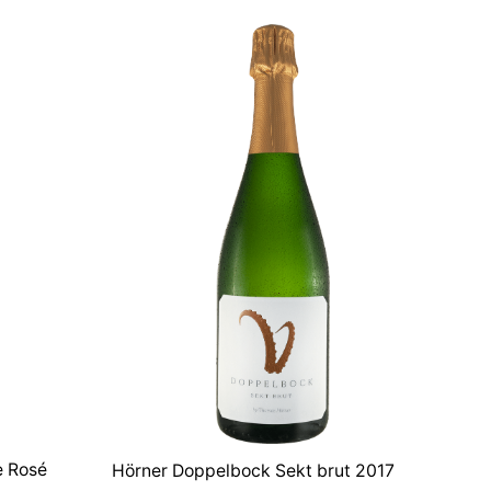
war:
ist:
7,49 €
7,05 €.
e Rosé
Hörner Doppelbock Sekt brut 2017