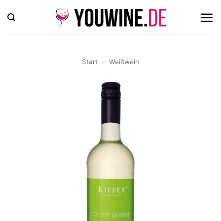
Zum
Inhalt
springen
Start
»
Weißwein