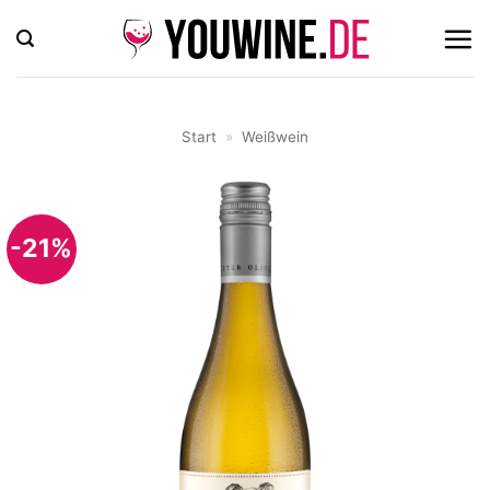
Zum
Inhalt
springen
Start
»
Weißwein
-21%