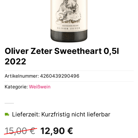
Oliver Zeter Sweetheart 0,5l
2022
Artikelnummer:
4260439290496
Kategorie:
Weißwein
Lieferzeit: Kurzfristig nicht lieferbar
Ursprünglicher
Aktueller
15,00
€
12,90
€