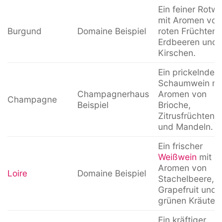
Ein feiner Rotwe
mit Aromen von
Burgund
Domaine Beispiel
roten Früchten,
Erdbeeren und
Kirschen.
Ein prickelnder
Schaumwein mi
Champagnerhaus
Aromen von
Champagne
Beispiel
Brioche,
Zitrusfrüchten
und Mandeln.
Ein frischer
Weißwein
mit
Aromen von
Loire
Domaine Beispiel
Stachelbeere,
Grapefruit und
grünen Kräutern
Ein kräftiger