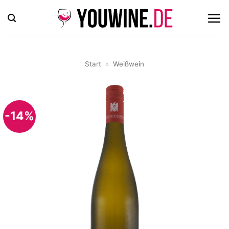
Zum
Inhalt
springen
Start
»
Weißwein
-14%