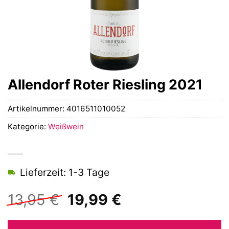
Allendorf Roter Riesling 2021
Artikelnummer:
4016511010052
Kategorie:
Weißwein
Lieferzeit: 1-3 Tage
Ursprünglicher
Aktueller
13,95
€
19,99
€
Preis
Preis
war:
ist: