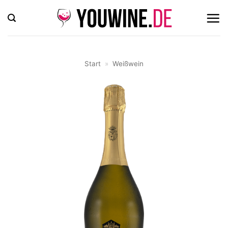
Zum
Inhalt
springen
Start
»
Weißwein