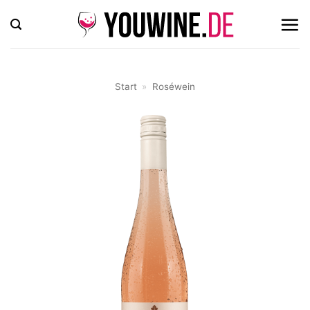
Zum
Inhalt
springen
Start
»
Roséwein