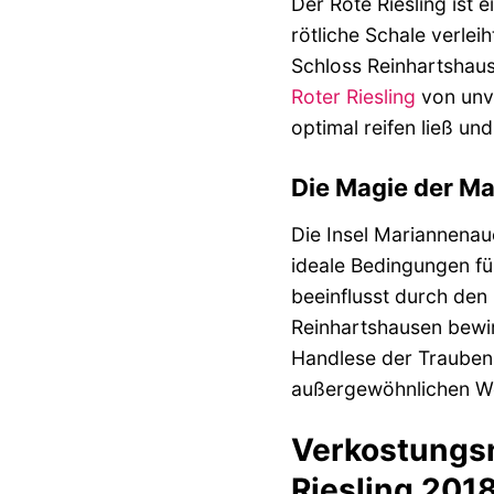
Der Rote Riesling ist 
rötliche Schale verle
Schloss Reinhartshaus
Roter Riesling
von unve
optimal reifen ließ u
Die Magie der M
Die Insel Mariannenaue
ideale Bedingungen fü
beeinflusst durch den
Reinhartshausen bewir
Handlese der Trauben 
außergewöhnlichen Wei
Verkostungsn
Riesling 201