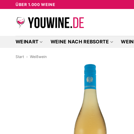
Zum
ÜBER 1.000 WEINE
Inhalt
springen
WEINART
WEINE NACH REBSORTE
WEIN
Start
»
Weißwein