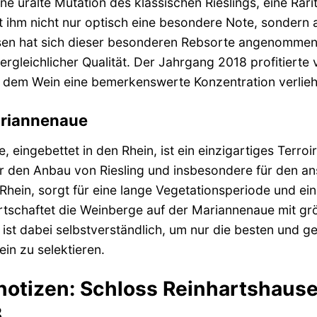
eine uralte Mutation des klassischen Rieslings, eine Rar
iht ihm nicht nur optisch eine besondere Note, sonde
en hat sich dieser besonderen Rebsorte angenommen u
rgleichlicher Qualität. Der Jahrgang 2018 profitier
nd dem Wein eine bemerkenswerte Konzentration verlieh
ariannenaue
, eingebettet in den Rhein, ist ein einzigartiges Terro
r den Anbau von Riesling und insbesondere für den ans
 Rhein, sorgt für eine lange Vegetationsperiode und ei
tschaftet die Weinberge auf der Mariannenaue mit grö
ist dabei selbstverständlich, um nur die besten und g
n zu selektieren.
otizen: Schloss Reinhartshause
8