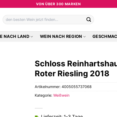
VON ÜBER 300 MARKEN
Suchen
nach:
E NACH LAND
WEIN NACH REGION
GESCHMA
Schloss Reinhartsha
Roter Riesling 2018
Artikelnummer:
4005055737068
Kategorie:
Weißwein
Lieferzeit: 1-3 Tage