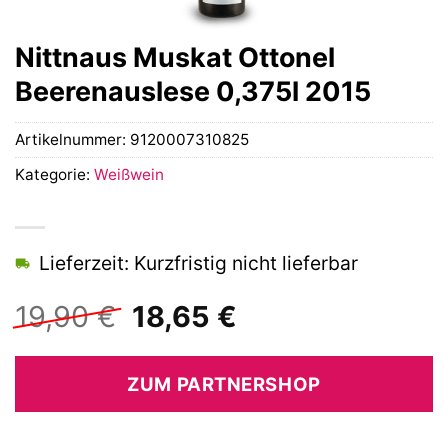
Nittnaus Muskat Ottonel
Beerenauslese 0,375l 2015
Artikelnummer:
9120007310825
Kategorie:
Weißwein
Lieferzeit: Kurzfristig nicht lieferbar
Ursprünglicher
Aktueller
19,90
€
18,65
€
Preis
Preis
war:
ist:
ZUM PARTNERSHOP
19,90 €
18,65 €.