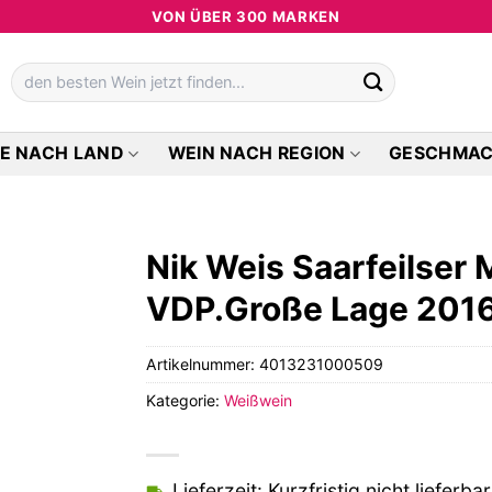
VON ÜBER 300 MARKEN
Suchen
nach:
E NACH LAND
WEIN NACH REGION
GESCHMA
Nik Weis Saarfeilser 
VDP.Große Lage 201
Artikelnummer:
4013231000509
Kategorie:
Weißwein
Lieferzeit: Kurzfristig nicht lieferbar