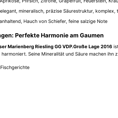
rikose, Pfirsich, Zitrone, Grapefruit, Feuerstein, Krä
 elegant, mineralisch, präzise Säurestruktur, komplex, 
nhaltend, Hauch von Schiefer, feine salzige Note
ngen: Perfekte Harmonie am Gaumen
lser Marienberg Riesling GG VDP.Große Lage 2016
is
 harmoniert. Seine Mineralität und Säure machen ihn z
Fischgerichte