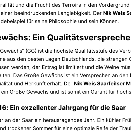
eralität und die Frucht des Terroirs in den Vordergrund 
 einer beeindruckenden Langlebigkeit. Der
Nik Weis S
adebeispiel für seine Philosophie und sein Können.
wächs: Ein Qualitätsversprech
Gewächs“ (GG) ist die höchste Qualitätsstufe des Ver
ine aus den besten Lagen Deutschlands, die strengen Qu
en werden, der Ertrag ist limitiert und die Weine mü
alten. Das Große Gewächs ist ein Versprechen an den
lität und Herkunft erhält. Der
Nik Weis Saarfeilser 
 für ein Große Gewächs und ist somit ein Garant für höc
6: Ein exzellenter Jahrgang für die Saar
 an der Saar ein herausragendes Jahr. Ein kühler Frü
d trockener Sommer für eine optimale Reife der Traub