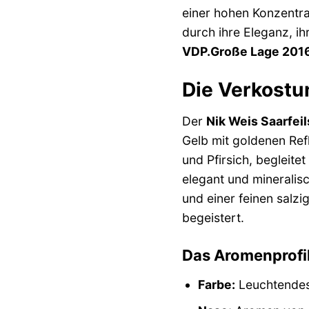
einer hohen Konzentr
durch ihre Eleganz, ih
VDP.Große Lage 201
Die Verkostun
Der
Nik Weis Saarfei
Gelb mit goldenen Ref
und Pfirsich, begleite
elegant und mineralis
und einer feinen salzi
begeistert.
Das Aromenprofil
Farbe:
Leuchtendes