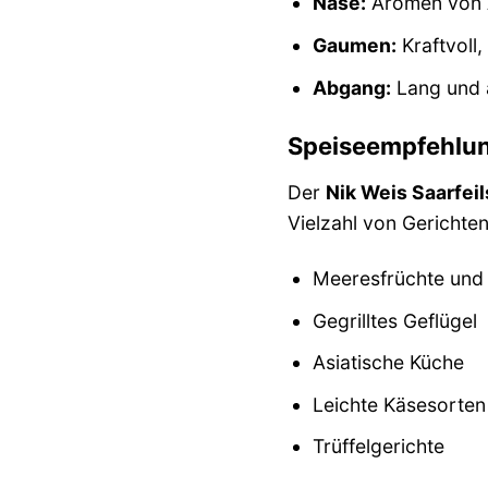
Nase:
Aromen von Ap
Gaumen:
Kraftvoll,
Abgang:
Lang und a
Speiseempfehlu
Der
Nik Weis Saarfei
Vielzahl von Gerichten
Meeresfrüchte und 
Gegrilltes Geflügel
Asiatische Küche
Leichte Käsesorten
Trüffelgerichte