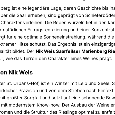
berg ist eine legendäre Lage, deren Geschichte bis ins 
 über die Saar erheben, sind geprägt von Schieferböde
n Charakter verleihen. Die Reben wurzeln tief in den 
r natürlichen Ertragsreduzierung und einer Konzentrat
t für eine optimale Sonneneinstrahlung, während die S
tremer Hitze schützt. Das Ergebnis ist ein einzigarti
lität bildet. Der
Nik Weis Saarfeilser Marienberg R
ür, wie das Terroir den Charakter eines Weines prägt.
von Nik Weis
ter St. Urbans-Hof, ist ein Winzer mit Leib und Seele. 
rklicher Präzision und von dem Streben nach Perfekti
it größter Sorgfalt und setzt auf eine schonende Bewirt
mit modernstem Know-how. Der Ausbau der Weine erfol
omen und die Struktur des Rieslings optimal zu entfalt