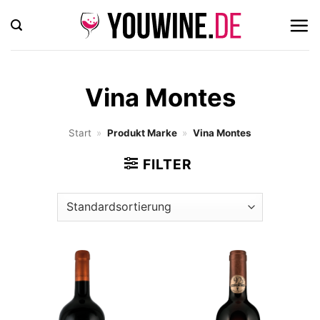
Zum
Inhalt
springen
Vina Montes
Start
»
Produkt Marke
»
Vina Montes
FILTER