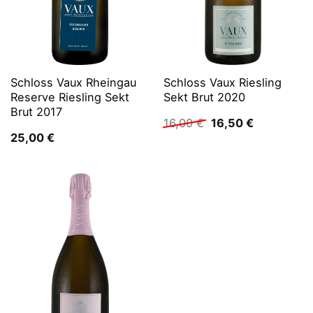
Schloss Vaux Rheingau
Schloss Vaux Riesling
Reserve Riesling Sekt
Sekt Brut 2020
Brut 2017
Ursprünglicher
Aktueller
16,00
€
16,50
€
Preis
Preis
25,00
€
war:
ist:
16,00 €
16,50 €.