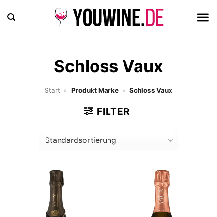
Zum
Inhalt
springen
Schloss Vaux
Start
»
Produkt Marke
»
Schloss Vaux
FILTER