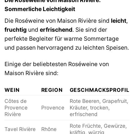
Sommerliche Leichtigkeit
Die Roséweine von Maison Rivière sind
leicht
,
fruchtig
und
erfrischend
. Sie sind der
perfekte Begleiter für warme Sommertage
und passen hervorragend zu leichten Speisen.
Einige der beliebtesten Roséweine von
Maison Rivière sind:
WEIN
REGION
GESCHMACKSPROFIL
Côtes de
Rote Beeren, Grapefruit,
Provence
Provence
Kräuter, trocken,
Rivière
erfrischend
Rote Früchte, Gewürze,
Tavel Rivière
Rhône
kräftig, würzig