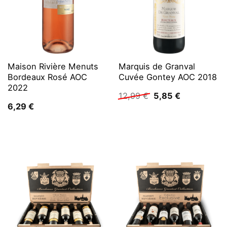
Maison Rivière Menuts
Marquis de Granval
Bordeaux Rosé AOC
Cuvée Gontey AOC 2018
2022
Ursprünglicher
Aktueller
12,99
€
5,85
€
Preis
Preis
6,29
€
war:
ist:
12,99 €
5,85 €.