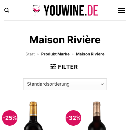
Zum
Inhalt
springen
Maison Rivière
Start
»
Produkt Marke
»
Maison Rivière
FILTER
-25%
-32%