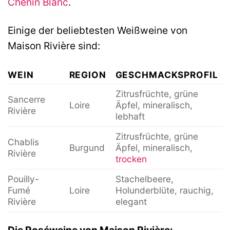
Chenin Blanc
.
Einige der beliebtesten Weißweine von
Maison Rivière sind:
WEIN
REGION
GESCHMACKSPROFIL
Zitrusfrüchte, grüne
Sancerre
Loire
Äpfel, mineralisch,
Rivière
lebhaft
Zitrusfrüchte, grüne
Chablis
Burgund
Äpfel, mineralisch,
Rivière
trocken
Pouilly-
Stachelbeere,
Fumé
Loire
Holunderblüte, rauchig,
Rivière
elegant
Die Roséweine von Maison Rivière: