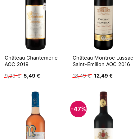
Château Chantemerle
Château Montroc Lussac
AOC 2019
Saint-Émilion AOC 2016
Ursprünglicher
Aktueller
Ursprünglicher
Aktueller
9,99
€
5,49
€
18,49
€
12,49
€
Preis
Preis
Preis
Preis
war:
ist:
war:
ist:
9,99 €
5,49 €.
18,49 €
12,49 €.
-47%