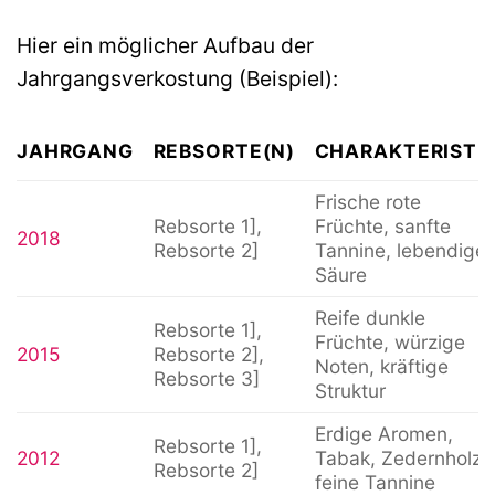
Hier ein möglicher Aufbau der
Jahrgangsverkostung (Beispiel):
JAHRGANG
REBSORTE(N)
CHARAKTERISTI
Frische rote
Rebsorte 1],
Früchte, sanfte
2018
Rebsorte 2]
Tannine, lebendige
Säure
Reife dunkle
Rebsorte 1],
Früchte, würzige
2015
Rebsorte 2],
Noten, kräftige
Rebsorte 3]
Struktur
Erdige Aromen,
Rebsorte 1],
2012
Tabak, Zedernholz,
Rebsorte 2]
feine Tannine