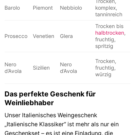
Trocken,
Barolo
Piemont
Nebbiolo
komplex,
tanninreich
Trocken bis
halbtrocken
,
Prosecco
Venetien
Glera
fruchtig,
spritzig
Trocken,
Nero
Nero
Sizilien
fruchtig,
d’Avola
d’Avola
würzig
Das perfekte Geschenk für
Weinliebhaber
Unser Italienisches Weingeschenk
„Italienische Klassiker“ ist mehr als nur ein
Geschenkset – es ist eine Einladung, die