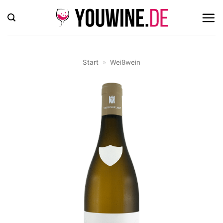
Zum
Inhalt
springen
Start
»
Weißwein