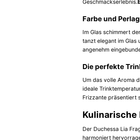
Geschmackserlebnis.
E
Farbe und Perla
Im Glas schimmert der
tanzt elegant im Glas 
angenehm eingebunden 
Die perfekte Tri
Um das volle Aroma de
ideale Trinktemperatur
Frizzante präsentiert 
Kulinarische
Der Duchessa Lia Frago
harmoniert hervorrage