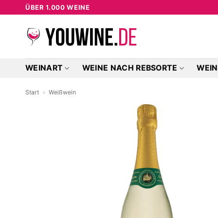
Zum
ÜBER 1.000 WEINE
Inhalt
springen
WEINART
WEINE NACH REBSORTE
WEIN
Start
»
Weißwein