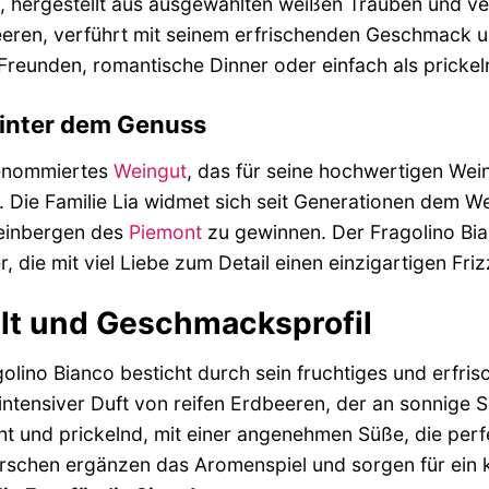
, hergestellt aus ausgewählten weißen Trauben und ve
eren, verführt mit seinem erfrischenden Geschmack u
Freunden, romantische Dinner oder einfach als prickel
hinter dem Genuss
renommiertes
Weingut
, das für seine hochwertigen Wein
t. Die Familie Lia widmet sich seit Generationen dem W
einbergen des
Piemont
zu gewinnen. Der Fragolino Bianc
 die mit viel Liebe zum Detail einen einzigartigen Friz
lt und Geschmacksprofil
olino Bianco besticht durch sein fruchtiges und erfri
 intensiver Duft von reifen Erdbeeren, der an sonnig
cht und prickelnd, mit einer angenehmen Süße, die per
rschen ergänzen das Aromenspiel und sorgen für ei