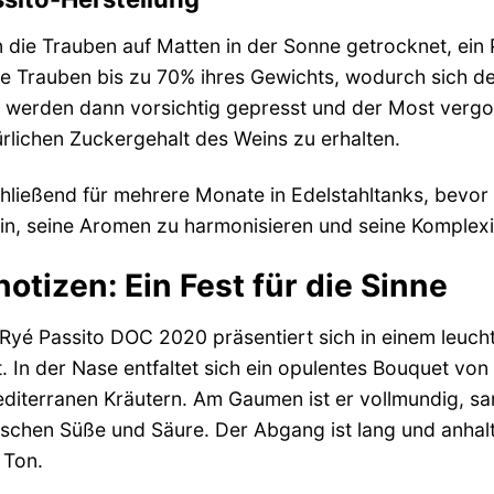
 die Trauben auf Matten in der Sonne getrocknet, ei
 die Trauben bis zu 70% ihres Gewichts, wodurch sich 
 werden dann vorsichtig gepresst und der Most vergo
rlichen Zuckergehalt des Weins zu erhalten.
hließend für mehrere Monate in Edelstahltanks, bevor er
n, seine Aromen zu harmonisieren und seine Komplexit
tizen: Ein Fest für die Sinne
yé Passito DOC 2020 präsentiert sich in einem leucht
t. In der Nase entfaltet sich ein opulentes Bouquet von
iterranen Kräutern. Am Gaumen ist er vollmundig, sa
ischen Süße und Säure. Der Abgang ist lang und anha
 Ton.