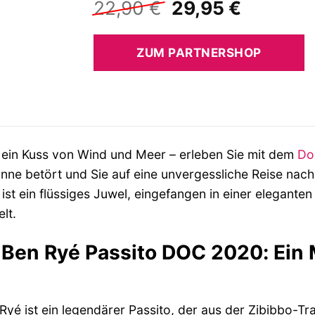
Ursprünglicher
Aktuelle
22,90
€
29,95
€
Preis
Preis
war:
ist:
ZUM PARTNERSHOP
22,90 €
29,95 €
 ein Kuss von Wind und Meer – erleben Sie mit dem
Do
inne betört und Sie auf eine unvergessliche Reise nac
 ist ein flüssiges Juwel, eingefangen in einer eleganten
lt.
Ben Ryé Passito DOC 2020: Ein M
yé ist ein legendärer Passito, der aus der Zibibbo-Tr