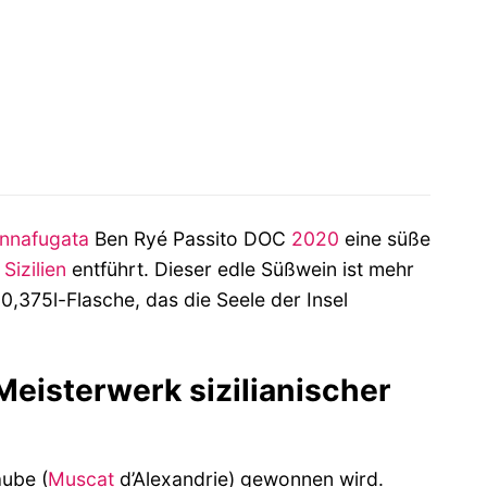
r
.
nnafugata
Ben Ryé Passito DOC
2020
eine süße
h
Sizilien
entführt. Dieser edle Süßwein ist mehr
 0,375l-Flasche, das die Seele der Insel
eisterwerk sizilianischer
aube (
Muscat
d’Alexandrie) gewonnen wird.