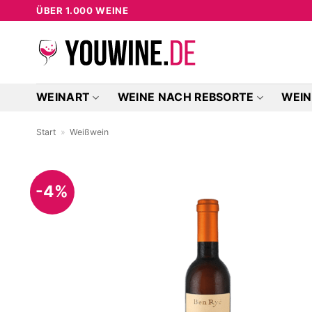
Zum
ÜBER 1.000 WEINE
Inhalt
springen
WEINART
WEINE NACH REBSORTE
WEIN
Start
»
Weißwein
-4%