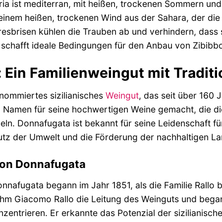
ria ist mediterran, mit heißen, trockenen Sommern und 
einem heißen, trockenen Wind aus der Sahara, der die
resbrisen kühlen die Trauben ab und verhindern, dass s
schafft ideale Bedingungen für den Anbau von Zibibb
 Ein Familienweingut mit Traditi
enommiertes sizilianisches
Weingut
, das seit über 160 J
 Namen für seine hochwertigen Weine gemacht, die die 
ln. Donnafugata ist bekannt für seine Leidenschaft fü
hutz der Umwelt und die Förderung der nachhaltigen La
von Donnafugata
nnafugata begann im Jahr 1851, als die Familie Rallo 
hm Giacomo Rallo die Leitung des Weinguts und began
nzentrieren. Er erkannte das Potenzial der sizilianis