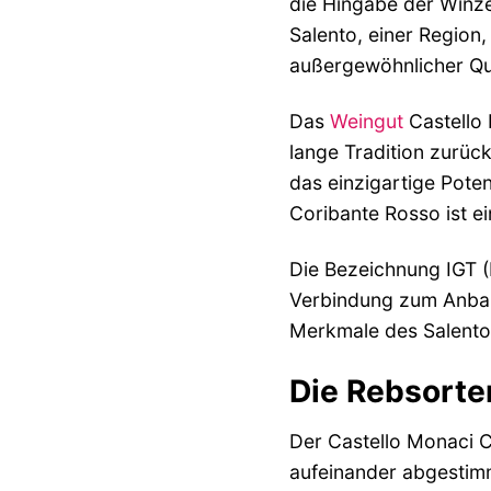
die Hingabe der Winze
Salento, einer Region,
außergewöhnlicher Qua
Das
Weingut
Castello 
lange Tradition zurück
das einzigartige Poten
Coribante Rosso ist ei
Die Bezeichnung IGT (
Verbindung zum Anbauge
Merkmale des Salento 
Die Rebsorte
Der Castello Monaci C
aufeinander abgestimm