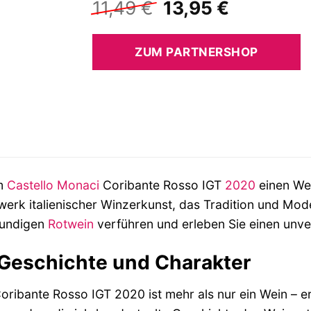
Ursprünglicher
Aktueller
11,49
€
13,95
€
Preis
Preis
war:
ist:
ZUM PARTNERSHOP
11,49 €
13,95 €.
em
Castello Monaci
Coribante Rosso IGT
2020
einen Wei
werk italienischer Winzerkunst, das Tradition und Mode
mundigen
Rotwein
verführen und erleben Sie einen unv
 Geschichte und Charakter
oribante Rosso IGT 2020 ist mehr als nur ein Wein – e