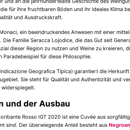
r und an die jahrhundertealte Geschichte des Weingu
 die für ihre fruchtbaren Böden und ihr ideales Klima b
lität und Ausdruckskraft.
Monaci, ein beeindruckendes Anwesen mit einer mittelal
. Die Familie Seracca Lojodice, die das Gut seit Gener
zial dieser Region zu nutzen und Weine zu kreieren, d
n Paradebeispiel für diese Philosophie.
Indicazione Geografica Tipica) garantiert die Herkunft
biet. Sie steht für Qualität und Authentizität und ver
widerspiegelt.
n und der Ausbau
oribante Rosso IGT 2020 ist eine Cuvée aus sorgfälti
t sind. Der überwiegende Anteil besteht aus
Negroa