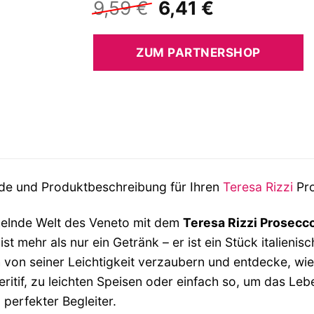
Ursprünglicher
Aktueller
9,59
€
6,41
€
Preis
Preis
war:
ist:
ZUM PARTNERSHOP
9,59 €
6,41 €.
nde und Produktbeschreibung für Ihren
Teresa Rizzi
Pro
ckelnde Welt des Veneto mit dem
Teresa Rizzi Prosecc
ist mehr als nur ein Getränk – er ist ein Stück italieni
ch von seiner Leichtigkeit verzaubern und entdecke, w
ritif, zu leichten Speisen oder einfach so, um das Leb
 perfekter Begleiter.