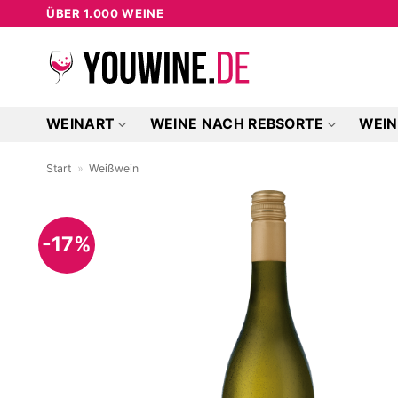
Zum
ÜBER 1.000 WEINE
Inhalt
springen
WEINART
WEINE NACH REBSORTE
WEIN
Start
»
Weißwein
-17%