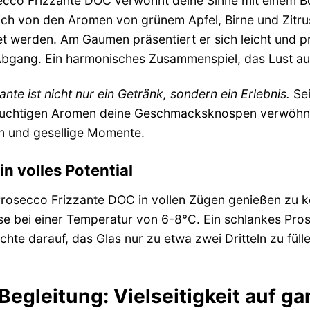
ecco Frizzante DOC verwöhnt deine Sinne mit einem B
dich von den Aromen von grünem Apfel, Birne und Zitr
et werden. Am Gaumen präsentiert er sich leicht und 
Abgang. Ein harmonisches Zusammenspiel, das Lust au
nte ist nicht nur ein Getränk, sondern ein Erlebnis.
Sei
uchtigen Aromen deine Geschmacksknospen verwöhnen. 
 und gesellige Momente.
in volles Potential
rosecco Frizzante DOC in vollen Zügen genießen zu kön
ise bei einer Temperatur von 6-8°C. Ein schlankes Pros
hte darauf, das Glas nur zu etwa zwei Dritteln zu füll
Begleitung: Vielseitigkeit auf ga