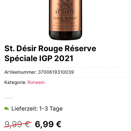
St. Désir Rouge Réserve
Spéciale IGP 2021
Artikelnummer:
3700619310039
Kategorie:
Rotwein
Lieferzeit: 1-3 Tage
Ursprünglicher
Aktueller
9,99
€
6,99
€