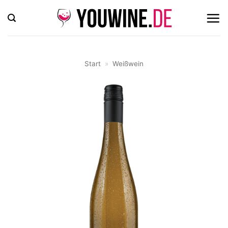
Zum
Inhalt
springen
Start
»
Weißwein