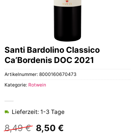
Santi Bardolino Classico
Ca’Bordenis DOC 2021
Artikelnummer:
8000160670473
Kategorie:
Rotwein
Lieferzeit: 1-3 Tage
Ursprünglicher
Aktueller
8,49
€
8,50
€