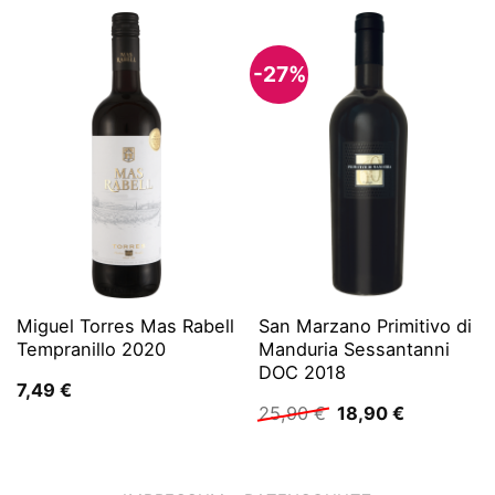
-27%
Miguel Torres Mas Rabell
San Marzano Primitivo di
Tempranillo 2020
Manduria Sessantanni
DOC 2018
7,49
€
Ursprünglicher
Aktueller
25,90
€
18,90
€
Preis
Preis
war:
ist:
25,90 €
18,90 €.