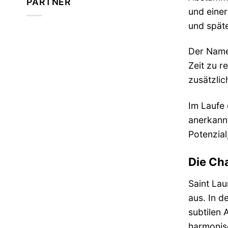
PARTNER
und einer
und spät
Der Name 
Zeit zu r
zusätzlic
Im Laufe 
anerkannt
Potenzial
Die Cha
Saint Lau
aus. In d
subtilen 
harmonisc