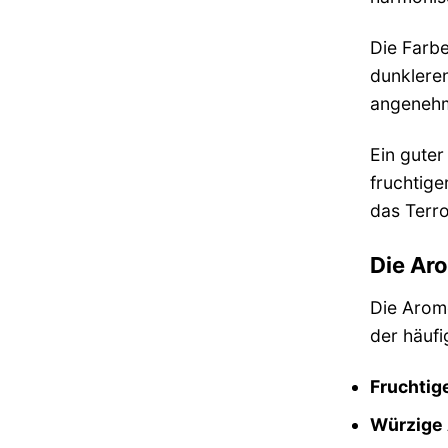
Die Farbe
dunkleren
angenehme
Ein guter
fruchtige
das Terro
Die Aro
Die Arome
der häufi
Fruchtig
Würzige