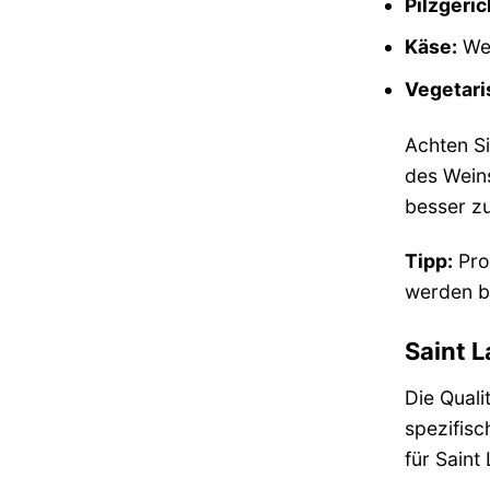
Pilzgeric
Käse:
Wei
Vegetari
Achten Si
des Weins
besser zu
Tipp:
Prob
werden be
Saint L
Die Quali
spezifisc
für Saint