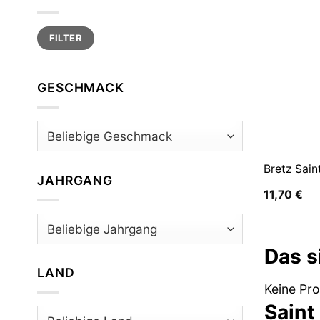
Min.
Max.
FILTER
Preis
Preis
GESCHMACK
Bretz Sain
JAHRGANG
11,70
€
Das s
LAND
Keine Pr
Saint