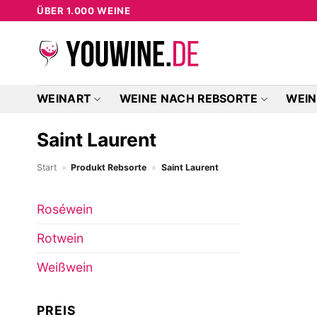
Zum
ÜBER 1.000 WEINE
Inhalt
springen
WEINART
WEINE NACH REBSORTE
WEIN
Saint Laurent
Start
»
Produkt Rebsorte
»
Saint Laurent
Roséwein
Rotwein
Weißwein
PREIS