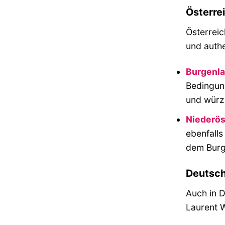
Österre
Österreic
und authe
Burgenl
Bedingung
und würz
Niederös
ebenfalls
dem Burg
Deutsch
Auch in D
Laurent W