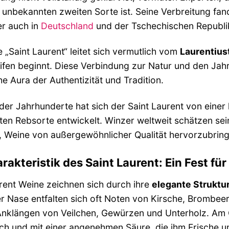
 unbekannten zweiten Sorte ist. Seine Verbreitung fan
er auch in
Deutschland
und der Tschechischen Republik
„Saint Laurent“ leitet sich vermutlich vom
Laurentius
eifen beginnt. Diese Verbindung zur Natur und den Jahr
he Aura der Authentizität und Tradition.
der Jahrhunderte hat sich der Saint Laurent von einer l
en Rebsorte entwickelt. Winzer weltweit schätzen sei
, Weine von außergewöhnlicher Qualität hervorzubring
rakteristik des Saint Laurent: Ein Fest für
rent Weine zeichnen sich durch ihre
elegante Struktur
er Nase entfalten sich oft Noten von Kirsche, Brombee
Anklängen von Veilchen, Gewürzen und Unterholz. Am 
h und mit einer angenehmen Säure, die ihm Frische un