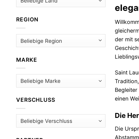
elega
REGION
Willkomme
gleicherm
der mit s
Geschich
Lieblings
MARKE
Saint Lau
Tradition
Begleiter
einen Wei
VERSCHLUSS
Die He
Die Urspr
Abstammun