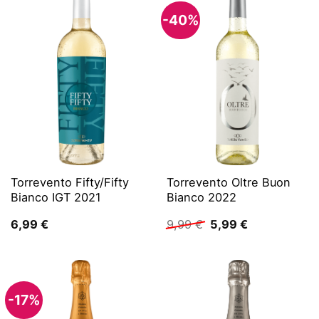
-40%
Torrevento Fifty/Fifty
Torrevento Oltre Buon
Bianco IGT 2021
Bianco 2022
Ursprünglicher
Aktueller
6,99
€
9,99
€
5,99
€
Preis
Preis
war:
ist:
9,99 €
5,99 €.
-17%