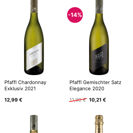
-14%
Pfaffl Chardonnay
Pfaffl Gemischter Satz
Exklusiv 2021
Elegance 2020
Ursprünglicher
Aktueller
12,99
€
11,90
€
10,21
€
Preis
Preis
war:
ist:
11,90 €
10,21 €.