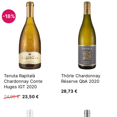
-18%
Tenuta Rapitalà
Thörle Chardonnay
Chardonnay Conte
Réserve QbA 2020
Huges IGT 2020
28,73
€
Ursprünglicher
Aktueller
24,90
€
23,50
€
Preis
Preis
war:
ist:
24,90 €
23,50 €.