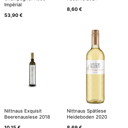
Impérial
8,60
€
53,90
€
Nittnaus Exquisit
Nittnaus Spätlese
Beerenauslese 2018
Heideboden 2020
10,15
€
8,69
€