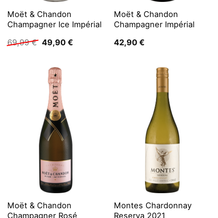
Moët & Chandon
Moët & Chandon
Champagner Ice Impérial
Champagner Impérial
Ursprünglicher
Aktueller
69,99
€
49,90
€
42,90
€
Preis
Preis
war:
ist:
69,99 €
49,90 €.
Moët & Chandon
Montes Chardonnay
Champagner Rosé
Reserva 2021