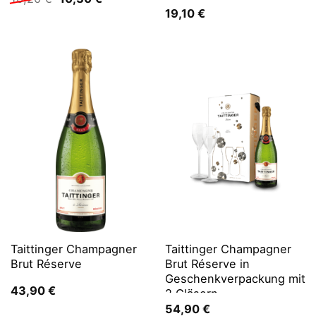
Preis
Preis
19,10
€
war:
ist:
10,20 €
10,30 €.
Taittinger Champagner
Taittinger Champagner
Brut Réserve
Brut Réserve in
Geschenkverpackung mit
43,90
€
2 Gläsern
54,90
€