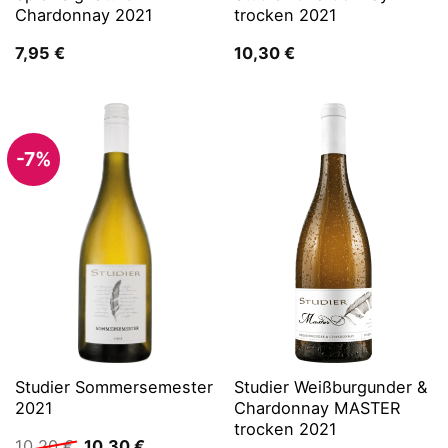
Chardonnay 2021
trocken 2021
7,95
€
10,30
€
-7%
Studier Sommersemester
Studier Weißburgunder &
2021
Chardonnay MASTER
trocken 2021
Ursprünglicher
Aktueller
10,20
€
10,30
€