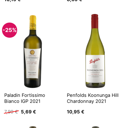
-25%
Paladin Fortissimo
Penfolds Koonunga Hill
Bianco IGP 2021
Chardonnay 2021
Ursprünglicher
Aktueller
7,99
€
5,69
€
10,95
€
Preis
Preis
war:
ist:
7,99 €
5,69 €.