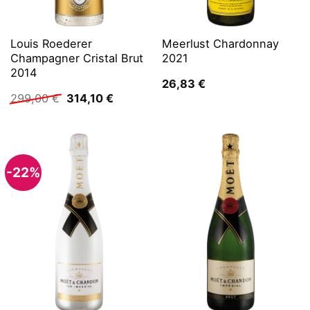
Louis Roederer
Meerlust Chardonnay
Champagner Cristal Brut
2021
2014
26,83
€
Ursprünglicher
Aktueller
299,00
€
314,10
€
Preis
Preis
war:
ist:
299,00 €
314,10 €.
-22%