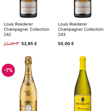
Louis Roederer
Louis Roederer
Champagner Collection
Champagner Collection
242
243
Ursprünglicher
Aktueller
55,00
€
52,95
€
55,00
€
Preis
Preis
war:
ist:
55,00 €
52,95 €.
-7%