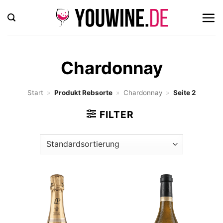
Zum
Inhalt
springen
Chardonnay
Start
»
Produkt Rebsorte
»
Chardonnay
»
Seite 2
FILTER