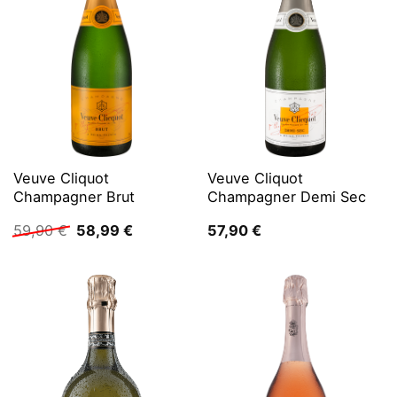
Veuve Cliquot
Veuve Cliquot
Champagner Brut
Champagner Demi Sec
Ursprünglicher
Aktueller
59,90
€
58,99
€
57,90
€
Preis
Preis
war:
ist:
59,90 €
58,99 €.