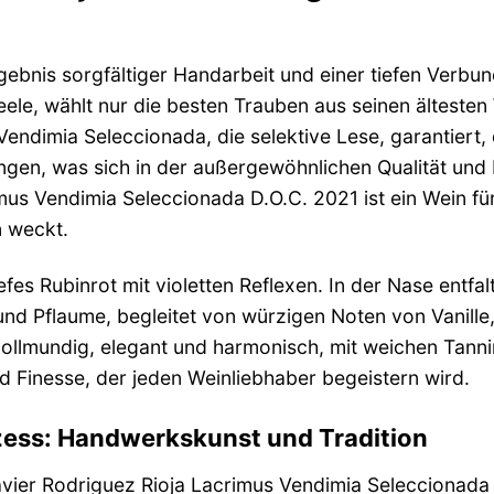
gebnis sorgfältiger Handarbeit und einer tiefen Verbun
eele, wählt nur die besten Trauben aus seinen ältest
Vendimia Seleccionada, die selektive Lese, garantiert
angen, was sich in der außergewöhnlichen Qualität und 
mus Vendimia Seleccionada D.O.C. 2021 ist ein Wein fü
n weckt.
efes Rubinrot mit violetten Reflexen. In der Nase entfa
und Pflaume, begleitet von würzigen Noten von Vanill
ollmundig, elegant und harmonisch, mit weichen Tann
d Finesse, der jeden Weinliebhaber begeistern wird.
zess: Handwerkskunst und Tradition
avier Rodriguez Rioja Lacrimus Vendimia Seleccionada