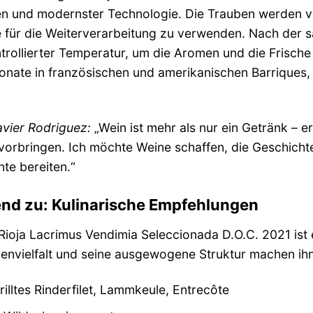
en und modernster Technologie. Die Trauben werden vo
e für die Weiterverarbeitung zu verwenden. Nach der s
ntrollierter Temperatur, um die Aromen und die Frisch
onate in französischen und amerikanischen Barriques, 
avier Rodriguez:
„Wein ist mehr als nur ein Getränk – er
vorbringen. Ich möchte Weine schaffen, die Geschich
te bereiten.“
end zu: Kulinarische Empfehlungen
ioja Lacrimus Vendimia Seleccionada D.O.C. 2021 ist ein
envielfalt und seine ausgewogene Struktur machen ihn 
illtes Rinderfilet, Lammkeule, Entrecôte