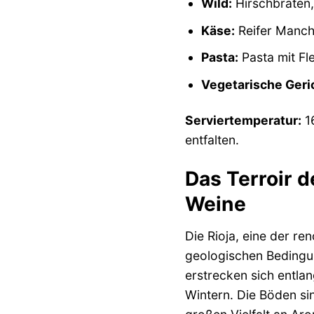
Wild:
Hirschbraten,
Käse:
Reifer Manch
Pasta:
Pasta mit Fl
Vegetarische Geri
Serviertemperatur:
16
entfalten.
Das Terroir 
Weine
Die Rioja, eine der re
geologischen Bedingun
erstrecken sich entla
Wintern. Die Böden si