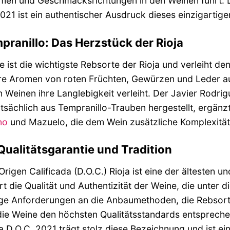
omen und Geschmacksrichtungen in den Weinen führt. 
21 ist ein authentischer Ausdruck dieses einzigartigen
pranillo: Das Herzstück der Rioja
 ist die wichtigste Rebsorte der Rioja und verleiht de
hre Aromen von roten Früchten, Gewürzen und Leder a
n Weinen ihre Langlebigkeit verleiht. Der Javier Rodr
sächlich aus Tempranillo-Trauben hergestellt, ergänzt 
no
und Mazuelo, die dem Wein zusätzliche Komplexität 
 Qualitätsgarantie und Tradition
rigen Calificada (D.O.C.) Rioja ist eine der älteste
rt die Qualität und Authentizität der Weine, die unter 
enge Anforderungen an die Anbaumethoden, die Rebsorte
 die Weine den höchsten Qualitätsstandards entspreche
 D.O.C. 2021 trägt stolz diese Bezeichnung und ist ei