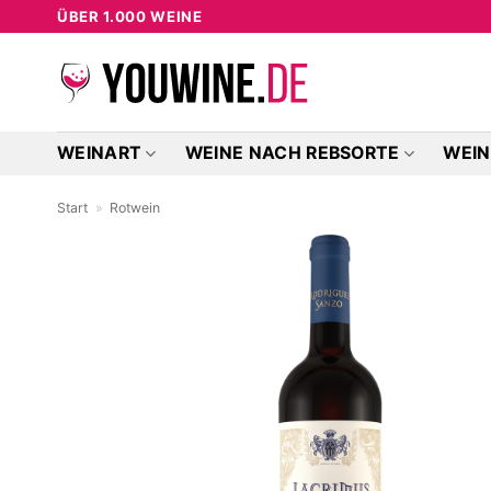
Zum
ÜBER 1.000 WEINE
Inhalt
springen
WEINART
WEINE NACH REBSORTE
WEIN
Start
»
Rotwein