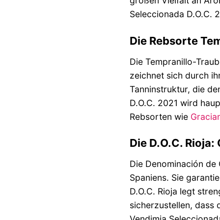
großen Vielfalt an Ar
Seleccionada D.O.C. 20
Die Rebsorte Tem
Die Tempranillo-Traube
zeichnet sich durch i
Tanninstruktur, die de
D.O.C. 2021 wird haupt
Rebsorten wie
Gracia
Die D.O.C. Rioja:
Die Denominación de O
Spaniens. Sie garantie
D.O.C. Rioja legt str
sicherzustellen, dass
Vendimia Seleccionada