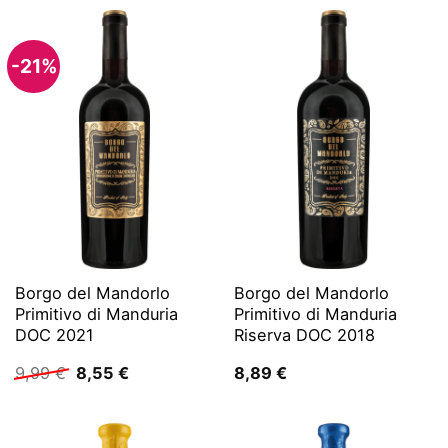
-21%
Borgo del Mandorlo
Borgo del Mandorlo
Primitivo di Manduria
Primitivo di Manduria
DOC 2021
Riserva DOC 2018
Ursprünglicher
Aktueller
9,99
€
8,55
€
8,89
€
Preis
Preis
war:
ist:
9,99 €
8,55 €.