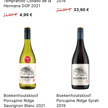
Tempranillo Collado de la
2019
Hermana DOP 2021
Ursprünglicher
Aktueller
32,90
€
33,90
€
Preis
Preis
Ursprünglicher
Aktueller
11,99
€
4,99
€
war:
ist:
Preis
Preis
32,90 €
33,90 €.
war:
ist:
11,99 €
4,99 €.
Boekenhoutskloof
Boekenhoutskloof
Porcupine Ridge
Porcupine Ridge Syrah
Sauvignon Blanc 2021
2019