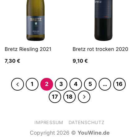
Bretz Riesling 2021
Bretz rot trocken 2020
7,30
€
9,10
€
1
2
3
4
5
…
16
17
18
IMPRESSUM
DATENSCHUTZ
Copyright 2026 ©
YouWine.de