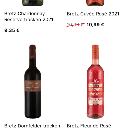
Bretz Chardonnay
Bretz Cuvée Rosé 2021
Réserve trocken 2021
Ursprünglicher
Aktueller
10,99
€
10,99
€
Preis
Preis
9,35
€
war:
ist:
10,99 €
10,99 €.
Bretz Dornfelder trocken
Bretz Fleur de Rosé