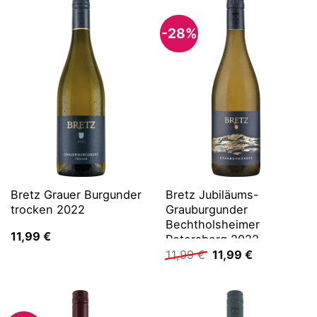
-28%
Bretz Grauer Burgunder
Bretz Jubiläums-
trocken 2022
Grauburgunder
Bechtholsheimer
11,99
€
Petersberg 2022
Ursprünglicher
Aktueller
11,99
€
11,99
€
Preis
Preis
war:
ist:
11,99 €
11,99 €.