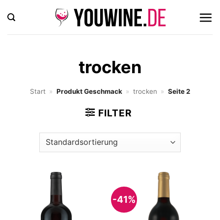
Zum
Inhalt
springen
trocken
Start
»
Produkt Geschmack
»
trocken
»
Seite 2
FILTER
-41%