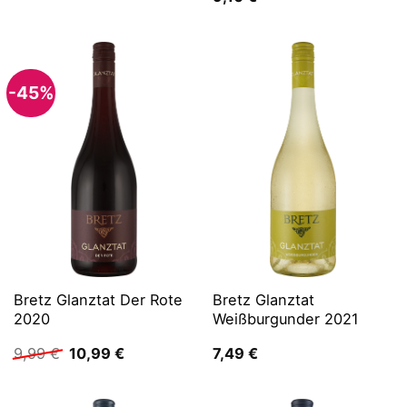
-45%
Bretz Glanztat Der Rote
Bretz Glanztat
2020
Weißburgunder 2021
Ursprünglicher
Aktueller
9,99
€
10,99
€
7,49
€
Preis
Preis
war:
ist:
9,99 €
10,99 €.