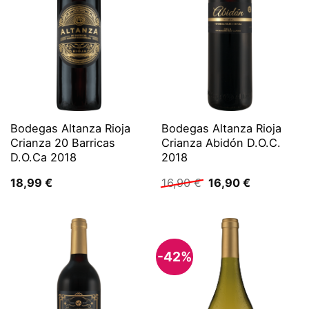
Bodegas Altanza Rioja
Bodegas Altanza Rioja
Crianza 20 Barricas
Crianza Abidón D.O.C.
D.O.Ca 2018
2018
Ursprünglicher
Aktueller
18,99
€
16,90
€
16,90
€
Preis
Preis
war:
ist:
16,90 €
16,90 €.
-42%