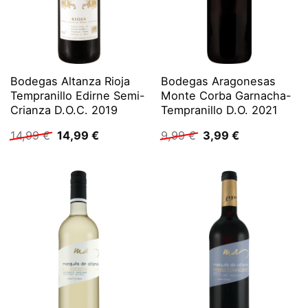
Bodegas Altanza Rioja
Bodegas Aragonesas
Tempranillo Edirne Semi-
Monte Corba Garnacha-
Crianza D.O.C. 2019
Tempranillo D.O. 2021
Ursprünglicher
Aktueller
Ursprünglicher
Aktueller
14,99
€
14,99
€
9,99
€
3,99
€
Preis
Preis
Preis
Preis
war:
ist:
war:
ist:
14,99 €
14,99 €.
9,99 €
3,99 €.