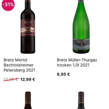
-31%
Bretz Merlot
Bretz Müller-Thurgau
Bechtolsheimer
trocken 1,0l 2021
Petersberg 2021
6,95
€
Ursprünglicher
Aktueller
12,99
€
12,99
€
Preis
Preis
war:
ist:
12,99 €
12,99 €.