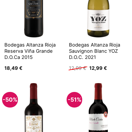
Bodegas Altanza Rioja
Bodegas Altanza Rioja
Reserva Viña Grande
Sauvignon Blanc YOZ
D.O.Ca 2015
D.O.C. 2021
Ursprünglicher
Aktueller
18,49
€
12,99
€
12,99
€
Preis
Preis
war:
ist:
12,99 €
12,99 €.
-50%
-51%