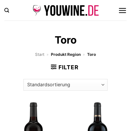
Zum
Inhalt
springen
Toro
Start
»
Produkt Region
»
Toro
FILTER