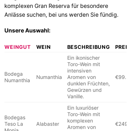
komplexen Gran Reserva für besondere
Anlässe suchen, bei uns werden Sie fündig.
Unsere Auswahl:
WEINGUT
WEIN
BESCHREIBUNG
PREIS
Ein ikonischer
Toro-Wein mit
intensiven
Bodega
Numanthia
Aromen von
€99.9
Numanthia
dunklen Früchten,
Gewürzen und
Vanille.
Ein luxuriöser
Toro-Wein mit
Bodegas
komplexen
Teso La
Alabaster
€249.
Aromen von
Monja