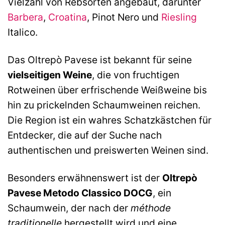
Vielzahl von Rebsorten angebaut, darunter
Barbera
,
Croatina
, Pinot Nero und
Riesling
Italico.
Das Oltrepò Pavese ist bekannt für seine
vielseitigen Weine
, die von fruchtigen
Rotweinen über erfrischende Weißweine bis
hin zu prickelnden Schaumweinen reichen.
Die Region ist ein wahres Schatzkästchen für
Entdecker, die auf der Suche nach
authentischen und preiswerten Weinen sind.
Besonders erwähnenswert ist der
Oltrepò
Pavese Metodo Classico DOCG
, ein
Schaumwein, der nach der
méthode
traditionelle
hergestellt wird und eine