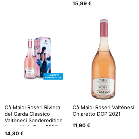
15,99
€
Cà Maiol Roseri Riviera
Cà Maiol Roseri Valtènesi
del Garda Classico
Chiaretto DOP 2021
Valtènesi Sonderedition
11,90
€
in der Metallbox 2020
14,30
€