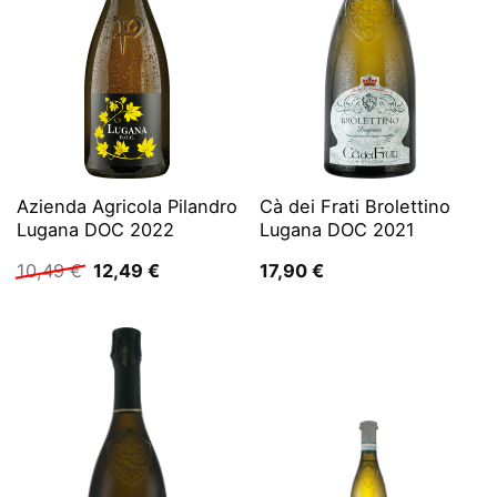
Azienda Agricola Pilandro
Cà dei Frati Brolettino
Lugana DOC 2022
Lugana DOC 2021
Ursprünglicher
Aktueller
10,49
€
12,49
€
17,90
€
Preis
Preis
war:
ist:
10,49 €
12,49 €.