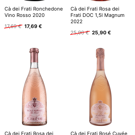
Cà dei Frati Ronchedone
Cà dei Frati Rosa dei
Vino Rosso 2020
Frati DOC 1,5l Magnum
2022
Ursprünglicher
Aktueller
17,69
€
17,69
€
Preis
Preis
Ursprünglicher
Aktueller
25,90
€
25,90
€
war:
ist:
Preis
Preis
17,69 €
17,69 €.
war:
ist:
25,90 €
25,90 €.
Cà dei Frati Rosa dei
Cà dei Frati Rosé Cuvée