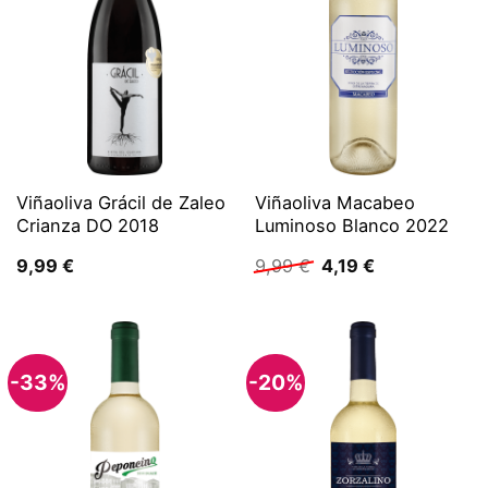
Viñaoliva Grácil de Zaleo
Viñaoliva Macabeo
Crianza DO 2018
Luminoso Blanco 2022
Ursprünglicher
Aktueller
9,99
€
9,99
€
4,19
€
Preis
Preis
war:
ist:
9,99 €
4,19 €.
-33%
-20%