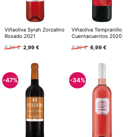
Viñaoliva Syrah Zorzalino
Viñaoliva Tempranillo
Rosado 2021
Cuentacuentos 2020
Ursprünglicher
Aktueller
Ursprünglicher
Aktueller
8,99
€
2,99
€
9,99
€
6,99
€
Preis
Preis
Preis
Preis
war:
ist:
war:
ist:
8,99 €
2,99 €.
9,99 €
6,99 €.
-47%
-34%