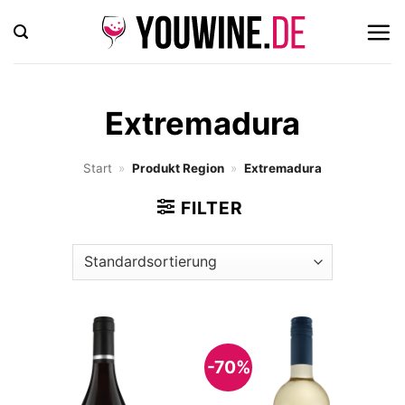
Zum
Inhalt
springen
Extremadura
Start
»
Produkt Region
»
Extremadura
FILTER
-70%