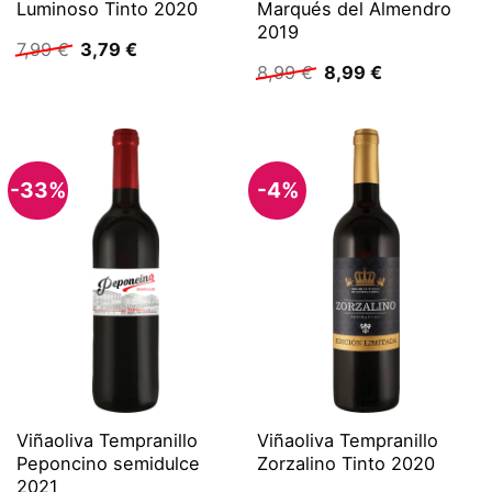
Luminoso Tinto 2020
Marqués del Almendro
2019
Ursprünglicher
Aktueller
7,99
€
3,79
€
Preis
Preis
Ursprünglicher
Aktueller
8,99
€
8,99
€
war:
ist:
Preis
Preis
7,99 €
3,79 €.
war:
ist:
8,99 €
8,99 €.
-33%
-4%
Viñaoliva Tempranillo
Viñaoliva Tempranillo
Peponcino semidulce
Zorzalino Tinto 2020
2021