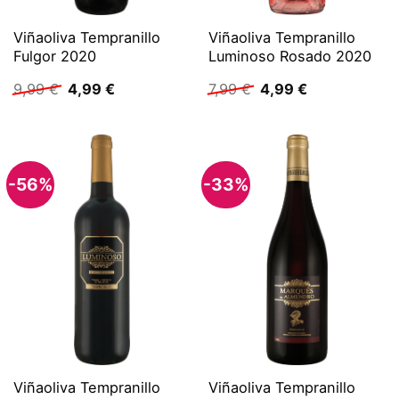
Viñaoliva Tempranillo
Viñaoliva Tempranillo
Fulgor 2020
Luminoso Rosado 2020
Ursprünglicher
Aktueller
Ursprünglicher
Aktueller
9,99
€
4,99
€
7,99
€
4,99
€
Preis
Preis
Preis
Preis
war:
ist:
war:
ist:
9,99 €
4,99 €.
7,99 €
4,99 €.
-56%
-33%
Viñaoliva Tempranillo
Viñaoliva Tempranillo