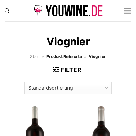
Zum
Inhalt
springen
Viognier
Start
»
Produkt Rebsorte
»
Viognier
FILTER