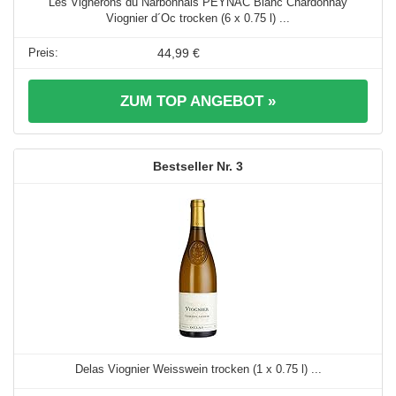
Les Vignerons du Narbonnais PEYNAC Blanc Chardonnay
Viognier d´Oc trocken (6 x 0.75 l) ...
44,99 €
ZUM TOP ANGEBOT »
3
Delas Viognier Weisswein trocken (1 x 0.75 l) ...