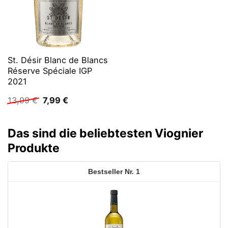
St. Désir Blanc de Blancs
Réserve Spéciale IGP
2021
Ursprünglicher
Aktueller
13,99
€
7,99
€
Preis
Preis
war:
ist:
13,99 €
7,99 €.
Das sind die beliebtesten Viognier
Produkte
1